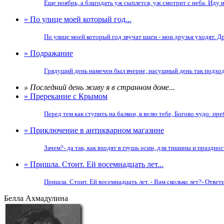
Еще ноябрь, а благодать уж сыплется, уж смотрит с неба. Иду и
» По улице моей который год...
По улице моей который год звучат шаги - мои друзья уходят. Д
» Подражание
Грядущий день намечен был вчерне, насущный день так подходил
» Последний день живу я в странном доме...
» Пререкание с Крымом
Перед тем как ступить на балкон, я велю тебе, Богово чудо: пр
» Приключение в антикварном магазине
Зачем?- да так, как входят в глушь осин, для тишины и празднос
» Пришла. Стоит. Ей восемнадцать лет...
Пришла. Стоит. Ей восемнадцать лет. - Вам сколько лет?- Ответи
Белла Ахмадулина