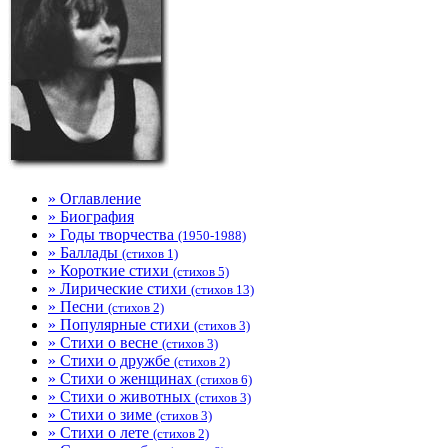
» Оглавление
» Биография
» Годы творчества
(1950-1988)
» Баллады
(стихов 1)
» Короткие стихи
(стихов 5)
» Лирические стихи
(стихов 13)
» Песни
(стихов 2)
» Популярные стихи
(стихов 3)
» Стихи о весне
(стихов 3)
» Стихи о дружбе
(стихов 2)
» Стихи о женщинах
(стихов 6)
» Стихи о животных
(стихов 3)
» Стихи о зиме
(стихов 3)
» Стихи о лете
(стихов 2)