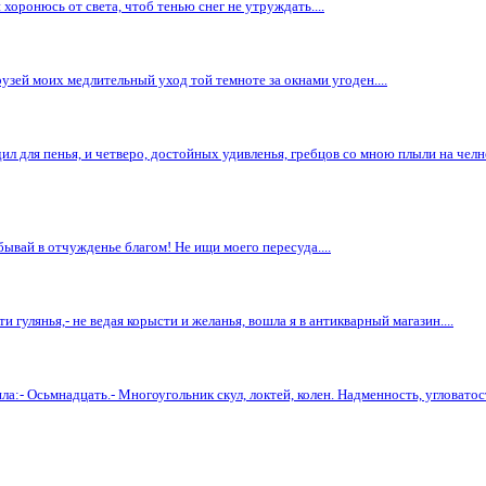
 хоронюсь от света, чтоб тенью снег не утруждать....
рузей моих медлительный уход той темноте за окнами угоден....
 для пенья, и четверо, достойных удивленья, гребцов со мною плыли на челне.
ебывай в отчужденье благом! Не ищи моего пересуда....
ти гулянья,- не ведая корысти и желанья, вошла я в антикварный магазин....
ла:- Осьмнадцать.- Многоугольник скул, локтей, колен. Надменность, угловатост