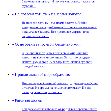
безмолвствуя цветут И пахнут сыростью, и кажутся
глубоки....
» Не погасай хоть ты,- ты, пламя золотое...
Не погасай хоть ты,- ты, пламя золотое, Любви
негаданной последний огонек! Ночь жизни так темна,
покрыла все земное, Все пусто, все мертво, и ты
горишь не в срок!...
» О, не брани за то, что я бесцельно жил...
О, не брани за то, что я бесцельно жил, Ошибки
юности не все за мною числи, За то, что сердцем я
мешать уму любил, А сердцу жить мешал суровой
правдой мысли....
» Припаи льда всё море обрамляют...
Припаи льда всё море обрамляют; Вдали видны буран
и толчея, Но громы их ко мне не долетают, И ясно
слышу я, что говорит хвоя....
» Разбитая шкуна
Так далеко от колыбели И от родимых берегов Лежит