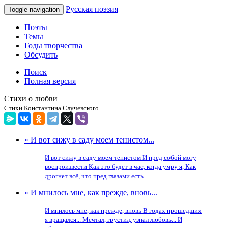
Русская поэзия
Toggle navigation
Поэты
Темы
Годы творчества
Обсудить
Поиск
Полная версия
Стихи о любви
Стихи Константина Случевского
» И вот сижу в саду моем тенистом...
И вот сижу в саду моем тенистом И пред собой могу
воспроизвести Как это будет в час, когда умру я, Как
дрогнет всё, что пред глазами есть....
» И мнилось мне, как прежде, вновь...
И мнилось мне, как прежде, вновь В годах прошедших
я вращался... Мечтал, грустил, узнал любовь... И