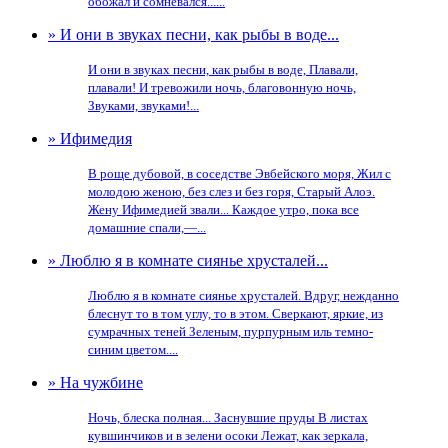
обожал и сомневался......
» И они в звуках песни, как рыбы в воде...
И они в звуках песни, как рыбы в воде, Плавали,
плавали! И тревожили ночь, благовонную ночь,
Звуками, звуками!...
» Ифимедия
В роще дубовой, в соседстве Эвбейского моря, Жил с
молодою женою, без слез и без горя, Старый Алоэ.
Жену Ифимедией звали... Каждое утро, пока все
домашние спали,—...
» Люблю я в комнате сиянье хрусталей...
Люблю я в комнате сиянье хрусталей. Вдруг, нежданно
блеснут то в том углу, то в этом. Сверкают, яркие, из
сумрачных теней Зеленым, пурпурным иль темно-
синим цветом....
» На чужбине
Ночь, блеска полная... Заснувшие пруды В листах
кувшинчиков и в зелени осоки Лежат, как зеркала,