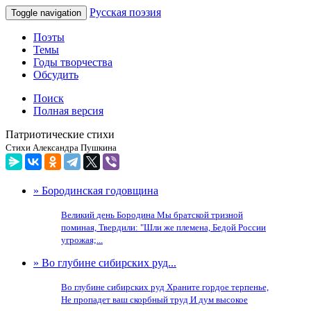
Русская поэзия
Toggle navigation
Поэты
Темы
Годы творчества
Обсудить
Поиск
Полная версия
Патриотические стихи
Стихи Александра Пушкина
» Бородинская годовщина
Великий день Бородина Мы братской тризной
поминая, Твердили: "Шли же племена, Бедой России
угрожая;...
» Во глубине сибирских руд...
Во глубине сибирских руд Храните гордое терпенье,
Не пропадет ваш скорбный труд И дум высокое