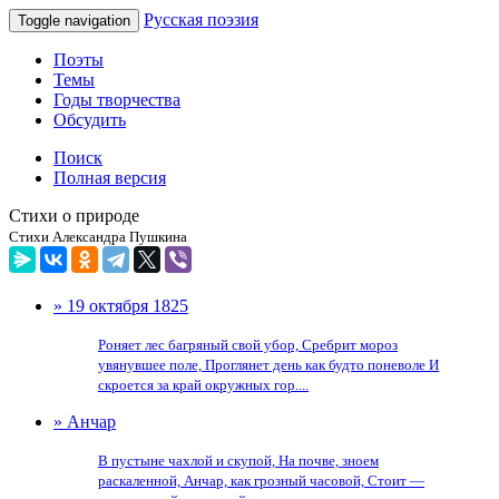
Русская поэзия
Toggle navigation
Поэты
Темы
Годы творчества
Обсудить
Поиск
Полная версия
Стихи о природе
Стихи Александра Пушкина
» 19 октября 1825
Роняет лес багряный свой убор, Сребрит мороз
увянувшее поле, Проглянет день как будто поневоле И
скроется за край окружных гор....
» Анчар
В пустыне чахлой и скупой, На почве, зноем
раскаленной, Анчар, как грозный часовой, Стоит —