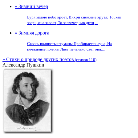
» Зимний вечер
Буря мглою небо кроет, Вихри снежные крутя; То, как
зверь, она завоет, То заплачет, как дитя,...
» Зимняя дорога
Сквозь волнистые туманы Пробирается луна, На
печальные поляны Льет печально свет она....
» Стихи о природе других поэтов
(стихов 110)
Александр Пушкин