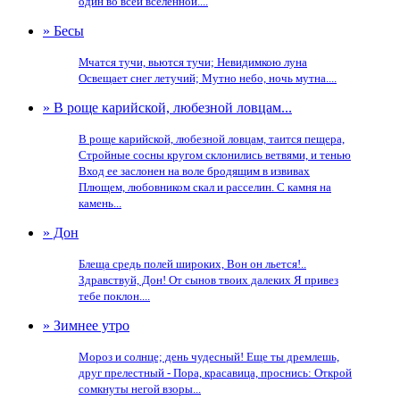
один во всей вселенной....
» Бесы
Мчатся тучи, вьются тучи; Невидимкою луна
Освещает снег летучий; Мутно небо, ночь мутна....
» В роще карийской, любезной ловцам...
В роще карийской, любезной ловцам, таится пещера,
Стройные сосны кругом склонились ветвями, и тенью
Вход ее заслонен на воле бродящим в извивах
Плющем, любовником скал и расселин. С камня на
камень...
» Дон
Блеща средь полей широких, Вон он льется!..
Здравствуй, Дон! От сынов твоих далеких Я привез
тебе поклон....
» Зимнее утро
Мороз и солнце; день чудесный! Еще ты дремлешь,
друг прелестный - Пора, красавица, проснись: Открой
сомкнуты негой взоры...