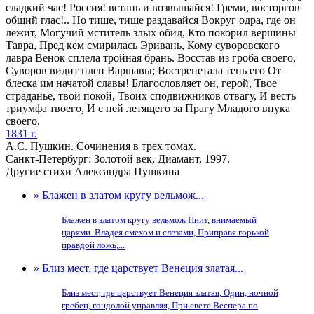
сладкий час! Россия! встань и возвышайся! Греми, восторгов
общий глас!.. Но тише, тише раздавайся Вокруг одра, где он
лежит, Могучий мститель злых обид, Кто покорил вершины
Тавра, Пред кем смирилась Эривань, Кому суворовского
лавра Венок сплела тройная брань. Восстав из гроба своего,
Суворов видит плен Варшавы; Вострепетала тень его От
блеска им начатой славы! Благословляет он, герой, Твое
страданье, твой покой, Твоих сподвижников отвагу, И весть
триумфа твоего, И с ней летящего за Прагу Младого внука
своего.
1831 г.
А.С. Пушкин. Сочинения в трех томах.
Санкт-Петербург: Золотой век, Диамант, 1997.
Другие стихи Александра Пушкина
» Блажен в златом кругу вельмож...
Блажен в златом кругу вельмож Пиит, внимаемый
царями. Владея смехом и слезами, Приправя горькой
правдой ложь,...
» Близ мест, где царствует Венеция златая...
Близ мест, где царствует Венеция златая, Один, ночной
гребец, гондолой управляя, При свете Веспера по