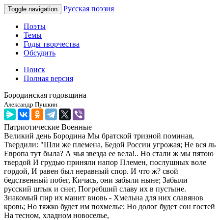
Русская поэзия
Toggle navigation
Поэты
Темы
Годы творчества
Обсудить
Поиск
Полная версия
Бородинская годовщина
Александр Пушкин
Патриотические
Военные
Великий день Бородина Мы братской тризной поминая,
Твердили: "Шли же племена, Бедой России угрожая; Не вся ль
Европа тут была? А чья звезда ее вела!.. Но стали ж мы пятою
твердой И грудью приняли напор Племен, послушных воле
гордой, И равен был неравный спор. И что ж? свой
бедственный побег, Кичась, они забыли ныне; Забыли
русский штык и снег, Погребший славу их в пустыне.
Знакомый пир их манит вновь - Хмельна для них славянов
кровь; Но тяжко будет им похмелье; Но долог будет сон гостей
На тесном, хладном новоселье,