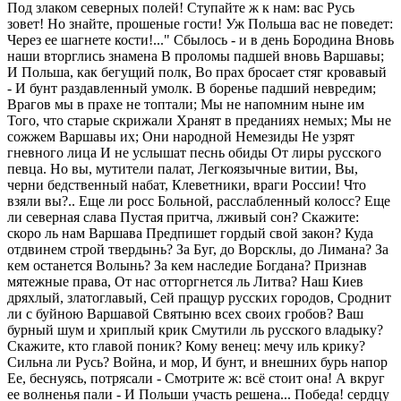
Под злаком северных полей! Ступайте ж к нам: вас Русь
зовет! Но знайте, прошеные гости! Уж Польша вас не поведет:
Через ее шагнете кости!..." Сбылось - и в день Бородина Вновь
наши вторглись знамена В проломы падшей вновь Варшавы;
И Польша, как бегущий полк, Во прах бросает стяг кровавый
- И бунт раздавленный умолк. В боренье падший невредим;
Врагов мы в прахе не топтали; Мы не напомним ныне им
Того, что старые скрижали Хранят в преданиях немых; Мы не
сожжем Варшавы их; Они народной Немезиды Не узрят
гневного лица И не услышат песнь обиды От лиры русского
певца. Но вы, мутители палат, Легкоязычные витии, Вы,
черни бедственный набат, Клеветники, враги России! Что
взяли вы?.. Еще ли росс Больной, расслабленный колосс? Еще
ли северная слава Пустая притча, лживый сон? Скажите:
скоро ль нам Варшава Предпишет гордый свой закон? Куда
отдвинем строй твердынь? За Буг, до Ворсклы, до Лимана? За
кем останется Волынь? За кем наследие Богдана? Признав
мятежные права, От нас отторгнется ль Литва? Наш Киев
дряхлый, златоглавый, Сей пращур русских городов, Сроднит
ли с буйною Варшавой Святыню всех своих гробов? Ваш
бурный шум и хриплый крик Смутили ль русского владыку?
Скажите, кто главой поник? Кому венец: мечу иль крику?
Сильна ли Русь? Война, и мор, И бунт, и внешних бурь напор
Ее, беснуясь, потрясали - Смотрите ж: всё стоит она! А вкруг
ее волненья пали - И Польши участь решена... Победа! сердцу