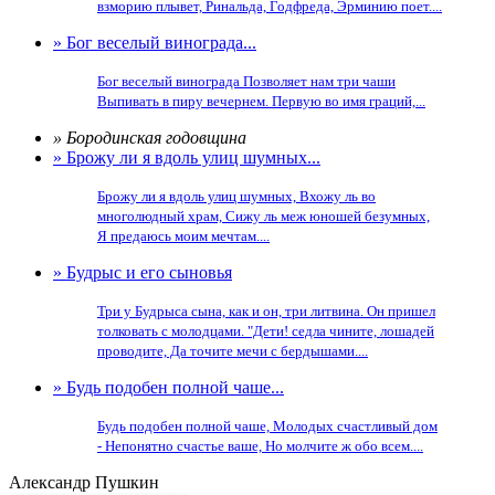
взморию плывет, Ринальда, Годфреда, Эрминию поет....
» Бог веселый винограда...
Бог веселый винограда Позволяет нам три чаши
Выпивать в пиру вечернем. Первую во имя граций,...
» Бородинская годовщина
» Брожу ли я вдоль улиц шумных...
Брожу ли я вдоль улиц шумных, Вхожу ль во
многолюдный храм, Сижу ль меж юношей безумных,
Я предаюсь моим мечтам....
» Будрыс и его сыновья
Три у Будрыса сына, как и он, три литвина. Он пришел
толковать с молодцами. "Дети! седла чините, лошадей
проводите, Да точите мечи с бердышами....
» Будь подобен полной чаше...
Будь подобен полной чаше, Молодых счастливый дом
- Непонятно счастье ваше, Но молчите ж обо всем....
Александр Пушкин