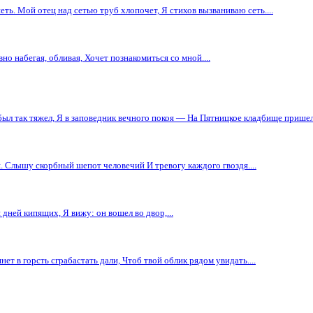
ть. Мой отец над сетью труб хлопочет, Я стихов вызваниваю сеть....
но набегая, обливая, Хочет познакомиться со мной....
был так тяжел, Я в заповедник вечного покоя — На Пятницкое кладбище пришел.
. Слышу скорбный шепот человечий И тревогу каждого гвоздя....
 дней кипящих, Я вижу: он вошел во двор,...
тянет в горсть сграбастать дали, Чтоб твой облик рядом увидать....