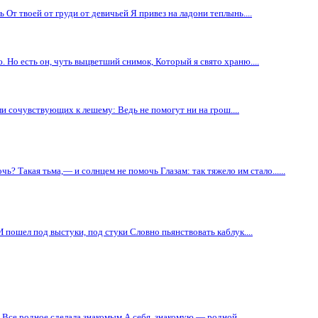
От твоей от груди от девичьей Я привез на ладони теплынь....
. Но есть он, чуть выцветший снимок, Который я свято храню....
и сочувствующих к лешему: Ведь не помогут ни на грош....
чь? Такая тьма,— и солнцем не помочь Глазам: так тяжело им стало......
И пошел под выстуки, под стуки Словно пьянствовать каблук....
 Все родное сделала знакомым А себя, знакомую,— родной....