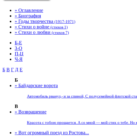
» Оглавление
» Биография
» Годы творчества
(1917-1971)
» Стихи о войне
(стихов 1)
» Стихи о любви
(стихов 7)
Б-Е
З-О
П-Ц
Ч-Я
Б
В
Г
Д
Е
Б
» Байдарские ворота
Автомобиль рванул,- и за спиной, С полусемейной флотской ст
В
» Возвращение
Красота с тобою прощается. А со мной — мой стих о тебе. Но ко 
» Вот огромный поезд из Ростова...