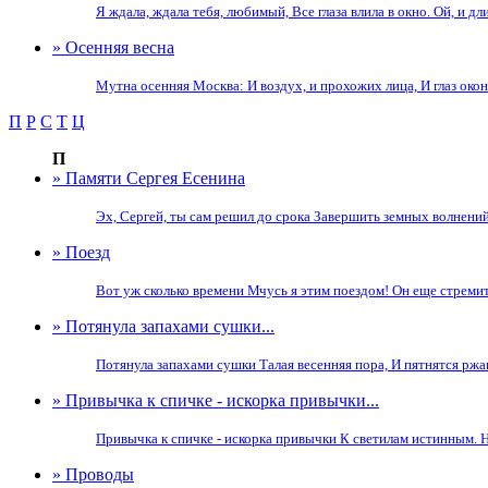
Я ждала, ждала тебя, любимый, Все глаза влила в окно. Ой, и дл
» Осенняя весна
Мутна осенняя Москва: И воздух, и прохожих лица, И глаз окон
П
Р
С
Т
Ц
П
» Памяти Сергея Есенина
Эх, Сергей, ты сам решил до срока Завершить земных волнений к
» Поезд
Вот уж сколько времени Мчусь я этим поездом! Он еще стремите
» Потянула запахами сушки...
Потянула запахами сушки Талая весенняя пора, И пятнятся ржав
» Привычка к спичке - искорка привычки...
Привычка к спичке - искорка привычки К светилам истинным. Но
» Проводы