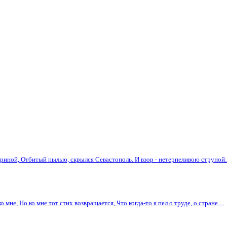
ариной, Отбитый пылью, скрылся Севастополь. И взор - нетерпеливою струной:.
мне, Но ко мне тот стих возвращается, Что когда-то я пел о труде, о стране....