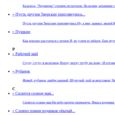
Казалось, "Радищева" странно встречали: На волны, игравшие с 
» Пусть другим Тверские приглянулись...
Пусть другим Тверские приглянулись Ну, а мне, кажись, милей 
» Пушкин
Как хорошо расстаться с ночью И, не успев ее забыть, Еще мут
Р
» Рабочий май
Стучу, стучу я молотком, Верчу, верчу трубу на ломе,- И отгова
» Рубанок
Живей, рубанок, шибче шаркай, Шушукай, пой за верстаком, Ч
С
» Силится солнце мая...
Силится солнце мая На небо крепче приналечь, Ввысь вздымая 
» Словно помня подарков обычай...