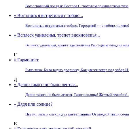
Вот огромный поезд из Ростова С грохотом примчал твои глаза,
» Вот опять я встретился с тобою...
Вот опять я встретился с тобою, Городской — с тобою, полево
» Всплеск удивленья, трепет вдохновенья...
Всплеск удивленья, трепет вдохновенья Рассудком вылудил желе
Г
» Гармонист
Было тихо. Было видно дворнику, Как улегся ветер под забор И 
Д
» Давно такого не было лентяя...
Давно такого не было лентяя, Такого солнца! Желтый лежебок!..
» Дядя или солнце?
Цветут глаза и слух, и дух цветет, впивая От каждой твари сочн
Е
» Еще дерзаньем, жизни силой сладкой...