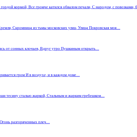
гордой кормой, Все громче катился обвалом печали, С народом, с повозками, бе
Кремля, Скромница из тьмы московских улиц, Улица Покровская моя....
ясь от сонных клочьев, Вдруг утро Пушкиным открыть....
ривается гром И в воздухе, и в каждом доме....
еши тесину сталью жаркой, Стальным и жарким гребешком....
Огонь разгоряченных плеч....