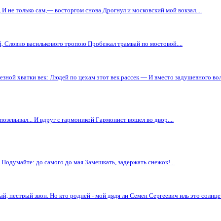
 И не только сам,— восторгом снова Дрогнул и московский мой вокзал....
й, Словно василькового тропою Пробежал трамвай по мостовой....
зной хватки век: Людей по цехам этот век рассек — И вместо задушевного вол
позевывал... И вдруг с гармоникой Гармонист вошел во двор....
 Подумайте: до самого до мая Замешкать, задержать снежок!...
ый, пестрый звон. Но кто родней - мой дядя ли Семен Сергеевич иль это солнце 