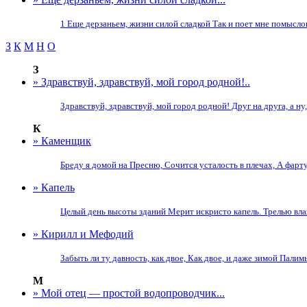
1 Еще дерзаньем, жизни силой сладкой Так и поет мне помысло
З
К
М
Н
О
З
» Здравствуй, здравствуй, мой город родной!..
Здравствуй, здравствуй, мой город родной! Друг на друга, а н
К
» Каменщик
Бреду я домой на Пресню, Сочится усталость в плечах, А фарт
» Капель
Целый день высоты зданий Мерит искристо капель. Трелью влаж
» Кирилл и Мефодий
Забыть ли ту давность, как двое, Как двое, и даже зимой Пали
М
» Мой отец — простой водопроводчик...