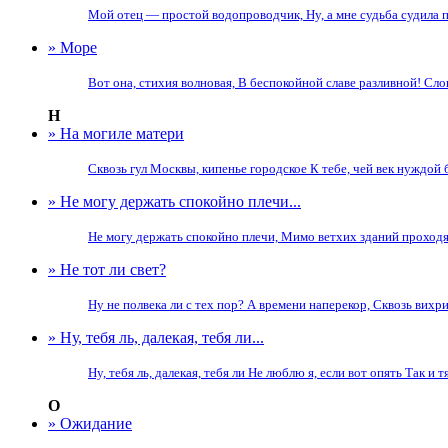
Мой отец — простой водопроводчик, Ну, а мне судьба судила пе
» Море
Вот она, стихия волновая, В беспокойной славе разливной! Слов
Н
» На могиле матери
Сквозь гул Москвы, кипенье городское К тебе, чей век нуждой 
» Не могу держать спокойно плечи...
Не могу держать спокойно плечи, Мимо ветхих зданий проходя
» Не тот ли свет?
Ну не полвека ли с тех пор? А времени наперекор, Сквозь вихри
» Ну, тебя ль, далекая, тебя ли...
Ну, тебя ль, далекая, тебя ли Не люблю я, если вот опять Так и 
О
» Ожидание