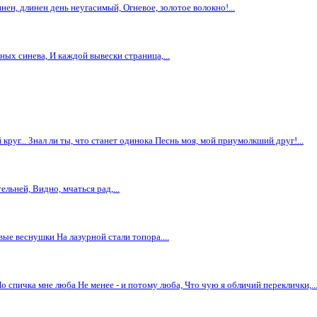
инен, длинен день неугасимый, Огневое, золотое волокно!...
ных синева, И каждой вывески страница,...
руг... Знал ли ты, что станет одинока Песнь моя, мой приумолкший друг!...
льней, Видно, мчаться рад,...
ые веснушки На лазурной стали топора....
 спичка мне люба Не менее - и потому люба, Что чую я обличий переклички,..