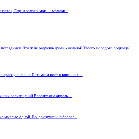
в поток, Еще и волосы мои — молчок...
у, поглядимся. Что ж не радуешь думы хмельной Твоего молодого родимца?...
ук красную песню Потемкам поет о кирпичах....
ных восклицаний Веселит она апрель....
мые мыслью одной, Вы двинулись на боевое...