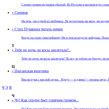
Словно помня подарков обычай, Из Ростова в московскую стынь 
» Снимок
На нем - ни одной из любимых. Не встретишь ни мать, ни родню
» Стих Пушкина читать начни
Когда ты горю тяжелейшему Ни в чем исхода не найдешь. Пошл
Т
» Тебе не ночь ли косы заплетала?..
Тебе не ночь ли косы заплетала? Вслед за тобою не бредет ли но
Ц
» Цыганская венгерка
Висли руки с кислой скуки... Вдруг — и дзинь!— гитары звук,- 
Ч
Э
Я
Ч
» Чу! Как сердце бьет горячим громом...
Чу! Как сердце бьет горячим громом. Это начудила ты со мной: