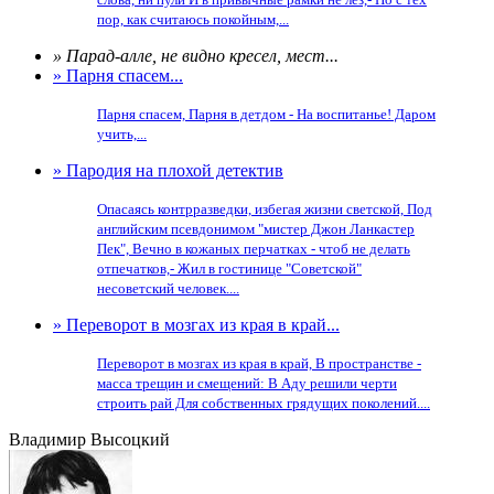
пор, как считаюсь покойным,...
» Парад-алле, не видно кресел, мест...
» Парня спасем...
Парня спасем, Парня в детдом - На воспитанье! Даром
учить,...
» Пародия на плохой детектив
Опасаясь контрразведки, избегая жизни светской, Под
английским псевдонимом "мистер Джон Ланкастер
Пек", Вечно в кожаных перчатках - чтоб не делать
отпечатков,- Жил в гостинице "Советской"
несоветский человек....
» Переворот в мозгах из края в край...
Переворот в мозгах из края в край, В пространстве -
масса трещин и смещений: В Аду решили черти
строить рай Для собственных грядущих поколений....
Владимир Высоцкий