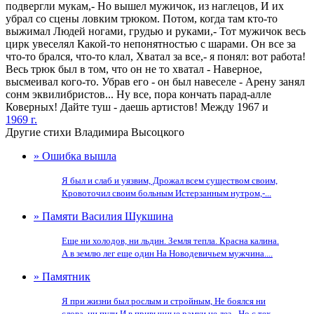
подвергли мукам,- Но вышел мужичок, из наглецов, И их
убрал со сцены ловким трюком. Потом, когда там кто-то
выжимал Людей ногами, грудью и руками,- Тот мужичок весь
цирк увеселял Какой-то непонятностью с шарами. Он все за
что-то брался, что-то клал, Хватал за все,- я понял: вот работа!
Весь трюк был в том, что он не то хватал - Наверное,
высмеивал кого-то. Убрав его - он был навеселе - Арену занял
сонм эквилибристов... Ну все, пора кончать парад-алле
Коверных! Дайте туш - даешь артистов! Между 1967 и
1969 г.
Другие стихи Владимира Высоцкого
» Ошибка вышла
Я был и слаб и уязвим, Дрожал всем существом своим,
Кровоточил своим больным Истерзанным нутром,-...
» Памяти Василия Шукшина
Еще ни холодов, ни льдин. Земля тепла. Красна калина.
А в землю лег еще один На Новодевичьем мужчина....
» Памятник
Я при жизни был рослым и стройным, Не боялся ни
слова, ни пули И в привычные рамки не лез,- Но с тех