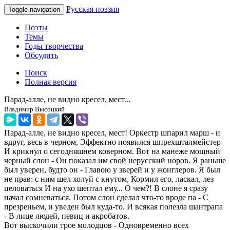
Русская поэзия
Toggle navigation
Поэты
Темы
Годы творчества
Обсудить
Поиск
Полная версия
Парад-алле, не видно кресел, мест...
Владимир Высоцкий
Парад-алле, не видно кресел, мест! Оркестр шпарил марш - и
вдруг, весь в черном, Эффектно появился шпрехшталмейстер
И крикнул о сегодняшнем коверном. Вот на манеже мощный
черный слон - Он показал им свой нерусский норов. Я раньше
был уверен, будто он - Главою у зверей и у жонглеров. Я был
не прав: с ним шел холуй с кнутом, Кормил его, ласкал, лез
целоваться И на ухо шептал ему... О чем?! В слоне я сразу
начал сомневаться. Потом слон сделал что-то вроде па - С
презреньем, и уведен был куда-то. И всякая полезла шантрапа
- В лице людей, певиц и акробатов.
Вот выскочили трое молодцов - Одновременно всех