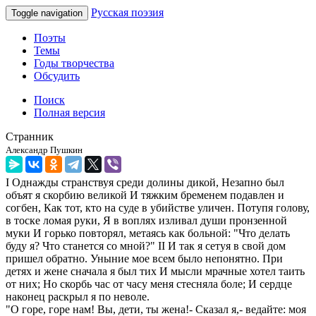
Русская поэзия
Toggle navigation
Поэты
Темы
Годы творчества
Обсудить
Поиск
Полная версия
Странник
Александр Пушкин
I Однажды странствуя среди долины дикой, Незапно был
объят я скорбию великой И тяжким бременем подавлен и
согбен, Как тот, кто на суде в убийстве уличен. Потупя голову,
в тоске ломая руки, Я в воплях изливал души пронзенной
муки И горько повторял, метаясь как больной: "Что делать
буду я? Что станется со мной?" II И так я сетуя в свой дом
пришел обратно. Уныние мое всем было непонятно. При
детях и жене сначала я был тих И мысли мрачные хотел таить
от них; Но скорбь час от часу меня стесняла боле; И сердце
наконец раскрыл я по неволе.
"О горе, горе нам! Вы, дети, ты жена!- Сказал я,- ведайте: моя