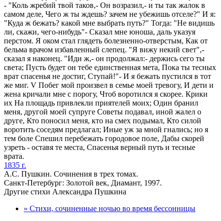
- "Коль жребий твой таков,- Он возразил,- и ты так жалок в
самом деле, Чего ж ты ждешь? зачем не убежишь отселе?" И я:
"Куда ж бежать? какой мне выбрать путь?" Тогда: "Не видишь
ли, скажи, чего-нибудь"- Сказал мне юноша, даль указуя
перстом. Я оком стал глядеть болезненно-отверстым, Как от
бельма врачом избавленный слепец. "Я вижу некий свет",-
сказал я наконец. "Иди ж,- он продолжал:- держись сего ты
света; Пусть будет он тебе единственная мета, Пока ты тесных
врат спасенья не достиг, Ступай!"- И я бежать пустился в тот
же миг. V Побег мой произвел в семье моей тревогу, И дети и
жена кричали мне с порогу, Чтоб воротился я скорее. Крики
их На площадь привлекли приятелей моих; Один бранил
меня, другой моей супруге Советы подавал, иной жалел о
друге, Кто поносил меня, кто на смех подымал, Кто силой
воротить соседям предлагал; Иные уж за мной гнались; но я
тем боле Спешил перебежать городовое поле, Дабы скорей
узреть - оставя те места, Спасенья верный путь и тесные
врата.
1835 г.
А.С. Пушкин. Сочинения в трех томах.
Санкт-Петербург: Золотой век, Диамант, 1997.
Другие стихи Александра Пушкина
» Стихи, сочиненные ночью во время бессонницы