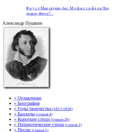
Ф а у с т Мне скучно, бес. М е ф и с т о ф е л ь Что
делать, Фауст?...
Александр Пушкин
» Оглавление
» Биография
» Годы творчества
(1813-1836)
» Баллады
(стихов 4)
» Короткие стихи
(стихов 26)
» Патриотические стихи
(стихов 2)
» Песни
(стихов 1)