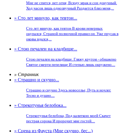
Мне не спится, нет огня; Всюду мрак и сон докучный.
Ход часов лишь однозвучный Раздается близ меня,...
» Сто лет минуло, как тевтон...
Сто лет минуло, как тевтон В крови неверных
окупался; Страной полночной правил он. Уже прусак в
оковы вдался,...
» Стою печален на кладбище...
Стою печален на кладбище. Гляжу кругом - обнажено
Святое смерти пепелище И степью лишь окружено....
» Странник
» Страшно и скучно...
Страшно и скучно Здесь новоселье, Путь и ночлег.
Тесно и душно....
» Стрекотунья белобока...
Стрекотунья белобока, Под калиткою моей Скачет
пестрая сорока И пророчит мне гостей....
» Сцена из Фауста (Мне скучно, бес...)