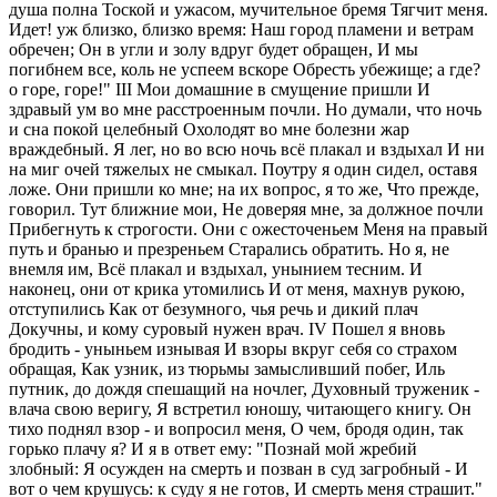
душа полна Тоской и ужасом, мучительное бремя Тягчит меня.
Идет! уж близко, близко время: Наш город пламени и ветрам
обречен; Он в угли и золу вдруг будет обращен, И мы
погибнем все, коль не успеем вскоре Обресть убежище; а где?
о горе, горе!" III Мои домашние в смущение пришли И
здравый ум во мне расстроенным почли. Но думали, что ночь
и сна покой целебный Охолодят во мне болезни жар
враждебный. Я лег, но во всю ночь всё плакал и вздыхал И ни
на миг очей тяжелых не смыкал. Поутру я один сидел, оставя
ложе. Они пришли ко мне; на их вопрос, я то же, Что прежде,
говорил. Тут ближние мои, Не доверяя мне, за должное почли
Прибегнуть к строгости. Они с ожесточеньем Меня на правый
путь и бранью и презреньем Старались обратить. Но я, не
внемля им, Всё плакал и вздыхал, унынием тесним. И
наконец, они от крика утомились И от меня, махнув рукою,
отступились Как от безумного, чья речь и дикий плач
Докучны, и кому суровый нужен врач. IV Пошел я вновь
бродить - уныньем изнывая И взоры вкруг себя со страхом
обращая, Как узник, из тюрьмы замысливший побег, Иль
путник, до дождя спешащий на ночлег, Духовный труженик -
влача свою веригу, Я встретил юношу, читающего книгу. Он
тихо поднял взор - и вопросил меня, О чем, бродя один, так
горько плачу я? И я в ответ ему: "Познай мой жребий
злобный: Я осужден на смерть и позван в суд загробный - И
вот о чем крушусь: к суду я не готов, И смерть меня страшит."