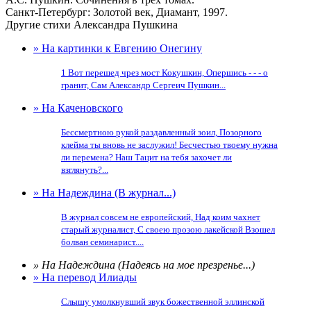
Санкт-Петербург: Золотой век, Диамант, 1997.
Другие стихи Александра Пушкина
» На картинки к Евгению Онегину
1 Вот перешед чрез мост Кокушкин, Опершись - - - о
гранит, Сам Александр Сергеич Пушкин...
» На Каченовского
Бессмертною рукой раздавленный зоил, Позорного
клейма ты вновь не заслужил! Бесчестью твоему нужна
ли перемена? Наш Тацит на тебя захочет ли
взглянуть?...
» На Надеждина (В журнал...)
В журнал совсем не европейский, Над коим чахнет
старый журналист, С своею прозою лакейской Взошел
болван семинарист....
» На Надеждина (Надеясь на мое презренье...)
» На перевод Илиады
Слышу умолкнувший звук божественной эллинской