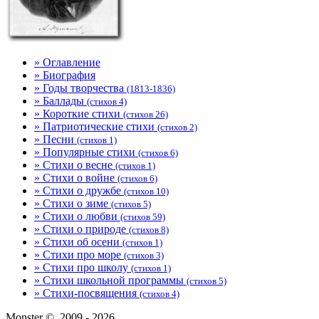
» Оглавление
» Биография
» Годы творчества
(1813-1836)
» Баллады
(стихов 4)
» Короткие стихи
(стихов 26)
» Патриотические стихи
(стихов 2)
» Песни
(стихов 1)
» Популярные стихи
(стихов 6)
» Стихи о весне
(стихов 1)
» Стихи о войне
(стихов 6)
» Стихи о дружбе
(стихов 10)
» Стихи о зиме
(стихов 5)
» Стихи о любви
(стихов 59)
» Стихи о природе
(стихов 8)
» Стихи об осени
(стихов 1)
» Стихи про море
(стихов 3)
» Стихи про школу
(стихов 1)
» Стихи школьной программы
(стихов 5)
» Стихи-посвящения
(стихов 4)
Monster ©, 2009 - 2026