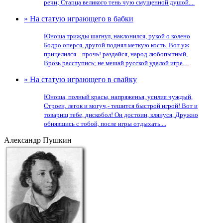
речи; Старца великого тень чую смущенной душой....
» На статую играющего в бабки
Юноша трижды шагнул, наклонился, рукой о колено
Бодро оперся, другой поднял меткую кость. Вот уж
прицелился... прочь! раздайся, народ любопытный,
Врозь расступись; не мешай русской удалой игре....
» На статую играющего в свайку
Юноша, полный красы, напряженья, усилия чуждый,
Строен, легок и могуч,- тешится быстрой игрой! Вот и
товарищ тебе, дискобол! Он достоин, клянуся, Дружно
обнявшись с тобой, после игры отдыхать....
Александр Пушкин