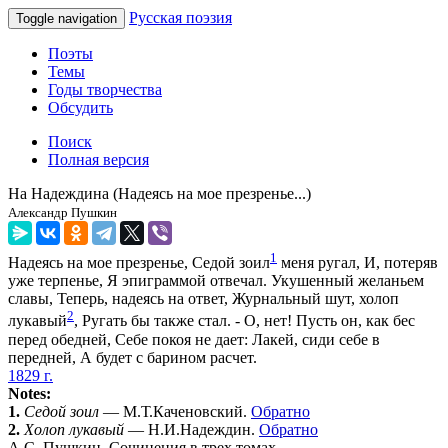
Русская поэзия
Toggle navigation
Поэты
Темы
Годы творчества
Обсудить
Поиск
Полная версия
На Надеждина (Надеясь на мое презренье...)
Александр Пушкин
1
Надеясь на мое презренье, Седой зоил
меня ругал, И, потеряв
уже терпенье, Я эпиграммой отвечал. Укушенный желаньем
славы, Теперь, надеясь на ответ, Журнальный шут, холоп
2
лукавый
, Ругать бы также стал. - О, нет! Пусть он, как бес
перед обедней, Себе покоя не дает: Лакей, сиди себе в
передней, А будет с барином расчет.
1829 г.
Notes:
1.
Седой зоил
— М.Т.Каченовский.
Обратно
2.
Холоп лукавый
— Н.И.Надеждин.
Обратно
А.С. Пушкин. Сочинения в трех томах.