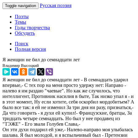
Русская поэзия
Toggle navigation
Поэты
Темы
Годы творчества
Обсудить
Поиск
Полная версия
Я женщин не бил до семнадцати лет
Владимир Высоцкий
Я женщин не бил до семнадцати лет - В семнадцать ударил
впервые,- С тех пор на меня просто удержу нет: Направо -
налево я им раздаю "чаевые". Но как же случилось, что
интеллигент, Противник насилия в быте, Так низко упал я - и
в этот момент, Ну если хотите, себя оскорбил мордобитьем? А
было все так: я ей не изменил За три дня ни разу, признаться,-
Да что говорить - я духи ей купил!- Французские, братцы, За
тридцать четыре семнадцать. Но был у нее продавец из
"ТЭЖЕ" - Его звали Голубев Слава,-
Он эти духи подарил ей уже,- Налево-направо моя улыбалась
шалава. Я был молодой, и я вспыльчивый был - Претензии