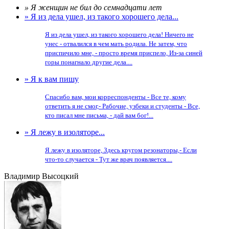
» Я женщин не бил до семнадцати лет
» Я из дела ушел, из такого хорошего дела...
Я из дела ушел, из такого хорошего дела! Ничего не
унес - отвалился в чем мать родила. Не затем, что
приспичило мне, - просто время приспело, Из-за синей
горы понагнало другие дела....
» Я к вам пишу
Спасибо вам, мои корреспонденты - Все те, кому
ответить я не смог,- Рабочие, узбеки и студенты - Все,
кто писал мне письма, - дай вам бог!...
» Я лежу в изоляторе...
Я лежу в изоляторе, Здесь кругом резонаторы,- Если
что-то случается - Тут же врач появляется....
Владимир Высоцкий