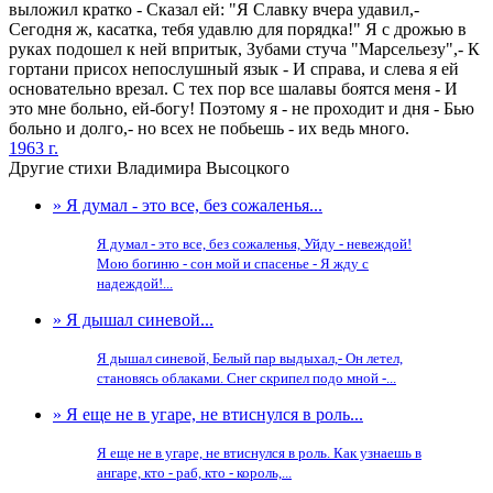
выложил кратко - Сказал ей: "Я Славку вчера удавил,-
Сегодня ж, касатка, тебя удавлю для порядка!" Я с дрожью в
руках подошел к ней впритык, Зубами стуча "Марсельезу",- К
гортани присох непослушный язык - И справа, и слева я ей
основательно врезал. С тех пор все шалавы боятся меня - И
это мне больно, ей-богу! Поэтому я - не проходит и дня - Бью
больно и долго,- но всех не побьешь - их ведь много.
1963 г.
Другие стихи Владимира Высоцкого
» Я думал - это все, без сожаленья...
Я думал - это все, без сожаленья, Уйду - невеждой!
Мою богиню - сон мой и спасенье - Я жду с
надеждой!...
» Я дышал синевой...
Я дышал синевой, Белый пар выдыхал,- Он летел,
становясь облаками. Снег скрипел подо мной -...
» Я еще не в угаре, не втиснулся в роль...
Я еще не в угаре, не втиснулся в роль. Как узнаешь в
ангаре, кто - раб, кто - король,...