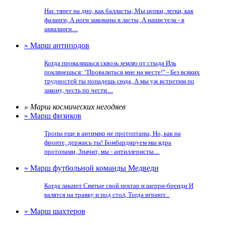
Нас тянет на дно, как балласты, Мы цепки, легки, как
фаланги, А ноги закованы в ласты, А наши тела - в
акваланги....
» Марш антиподов
Когда провалишься сквозь землю от стыда Иль
поклянешься: "Провалиться мне на месте!" - Без всяких
трудностей ты попадешь сюда, А мы уж встретим по
закону, честь по чести....
» Марш космических негодяев
» Марш физиков
Тропы еще в антимир не протоптаны, Но, как на
фронте, держись ты! Бомбардируем мы ядра
протонами, Значит, мы - антиллеристы....
» Марш футбольной команды Медведи
Когда лакают Святые свой нектар и шерри-бренди И
валятся на травку и под стол, Тогда играют...
» Марш шахтеров