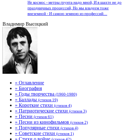
Не космос - метры грунта надо мной, И в шахте не до
праздничных процессий, Но мы владеем тоже
внеземной - И самою земною из профессий....
Владимир Высоцкий
» Оглавление
» Биография
» Годы творчества
(1960-1980)
» Баллады
(стихов 19)
» Короткие стихи
(стихов 4)
» Патриотические стихи
(стихов 3)
» Песни
(стихов 61)
» Песни из кинофильмов
(стихов 2)
» Популярные стихи
(стихов 4)
» Советские стихи
(стихов 1)
» Стихи о войне
(стихов 42)