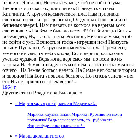
планеты Эпсилон, Не считаем мы, чтоб не сойти с ума.
Вечность и тоска - ох, влипли как! Наизусть читаем
Киплинга, А кругом космическая тьма. Нам прививки
сделаны от слез и грез дешевых, От дурных болезней и от
бешеных зверей. Нам плевать из космоса на взрывы всех
сверхновых - На Земле бывало веселей! От Земли до Беты -
восемь ден, Ну, а до планеты Эпсилон, Не считаем мы, чтоб
не сойти с ума. Вечность и тоска - игрушки нам! Наизусть
читаем Пушкина, А кругом космическая тьма. Прежнего,
земного не увидим небосклона, Если верить россказням
ученых чудаков. Ведь когда вернемся мы, по всем по их
законам На Земле пройдет семьсот веков. То-то есть смеяться
отчего - На Земле бояться нечего! На Земле нет больше тюрем
и дворцов! На Бога уповали, бедного, Но теперь узнали - нет
его Ныне, присно и вовек веков! -
1964 г.
Другие стихи Владимира Высоцкого
» Маринка, слушай, милая Маринка!..
Маринка, слушай, милая Маринка! Кровиночка моя и
половинка! Ведь если разорвать, то - рубь за сто -
Вторая будет совершать не то!...
» Марш аквалангистов