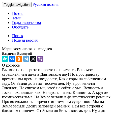
Русская поэзия
Toggle navigation
Поэты
Темы
Годы творчества
Обсудить
Поиск
Полная версия
Марш космических негодяев
Владимир Высоцкий
О космосе
Вы мне не поверите и просто не поймете - В космосе
страшней, чем даже в Дантовском аду! По пространству-
времени мы прем на звездолете, Как с горы на собственном
заду, От Земли до Беты - восемь ден, Ну, а до планеты
Эпсилон, Не считаем мы, чтоб не сойти с ума. Вечность и
тоска - ох, влипли как! Наизусть читаем Киплинга, А кругом
космическая тьма. На Земле читали в фантастических романах
Про возможность встречи с иноземным существом. Мы на
Земле забыли десять заповедей рваных, Нам все встречи с
ближним нипочем! От Земли до Беты - восемь ден, Ну, а до