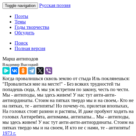
Русская поэзия
Toggle navigation
Поэты
Темы
Годы творчества
Обсудить
Поиск
Полная версия
Марш антиподов
Владимир Высоцкий
Когда провалишься сквозь землю от стыда Иль поклянешься:
"Провалиться мне на месте!" - Без всяких трудностей ты
попадешь сюда, А мы уж встретим по закону, честь по чести.
Мы - антиподы, мы здесь живем! У нас тут анти-анти-
антиординаты. Стоим на пятках твердо мы и на своем,- Кто не
на пятках, те - антипяты! Но почему-то, прилетая впопыхах,
На головах стоят разини и растяпы, И даже пробуют ходить на
головах Антиребята, антимамы, антипапы... Мы - антиподы,
мы здесь живем! У нас тут анти-анти-антиординаты. Стоим на
пятках твердо мы и на своем, И кто не с нами, те - антипяты!
1973 г.