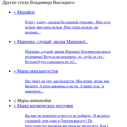
Другие стихи Владимира Высоцкого
» Марафон
Я бегу, топчу, скользя По гаревой дорожке,- Мне есть
нельзя, мне пить нельзя, Мне спать нельзя - ни
крошки....
» Маринка, слушай, милая Маринка!..
Маринка, слушай, милая Маринка! Кровиночка моя и
половинка! Ведь если разорвать, то - рубь за сто -
Вторая будет совершать не то!...
» Марш аквалангистов
Нас тянет на дно, как балласты, Мы цепки, легки, как
фаланги, А ноги закованы в ласты, А наши тела - в
акваланги....
» Марш антиподов
» Марш космических негодяев
Вы мне не поверите и просто не поймете - В космосе
страшней, чем даже в Дантовском аду! По
пространству-времени мы прем на звездолете, Как с