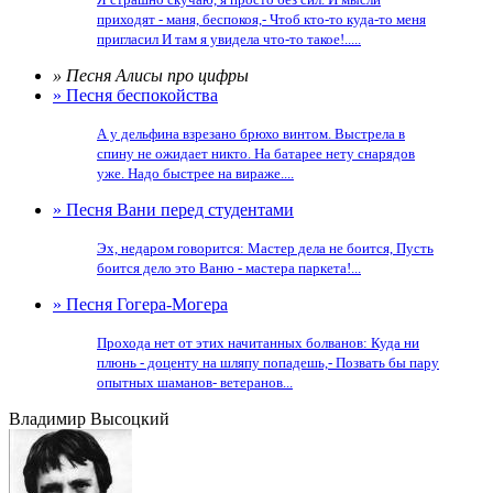
приходят - маня, беспокоя,- Чтоб кто-то куда-то меня
пригласил И там я увидела что-то такое!.....
» Песня Алисы про цифры
» Песня беспокойства
А у дельфина взрезано брюхо винтом. Выстрела в
спину не ожидает никто. На батарее нету снарядов
уже. Надо быстрее на вираже....
» Песня Вани перед студентами
Эх, недаром говорится: Мастер дела не боится, Пусть
боится дело это Ваню - мастера паркета!...
» Песня Гогера-Могера
Прохода нет от этих начитанных болванов: Куда ни
плюнь - доценту на шляпу попадешь,- Позвать бы пару
опытных шаманов- ветеранов...
Владимир Высоцкий