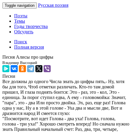
Русская поэзия
Toggle navigation
Поэты
Темы
Годы творчества
Обсудить
Поиск
Полная версия
Песня Алисы про цифры
Владимир Высоцкий
Песни
Все должны до одного Числа знать до цифры пять,- Ну, хотя
бы для того, Чтоб отметки различать. Кто-то там домой
пришел, И глаза поднять боится: Это - раз, это - кол, Это -
единица. За порог ступил едва, А ему - головомойка: Значит,
"пара", это - два Или просто двойка. Эх, раз, еще раз! Голова
одна у нас, Ну а в этой голове - Уха два и мысли две, Вот и
дразнится народ И смеется глухо:
"Посмотрите, вот идет Голова - два уха! Голова, голова,
голова - три уха!" Хорошо смотреть вперед! Но сначала нужно
знать Правильный начальный счет: Раз, два, три, четыре,