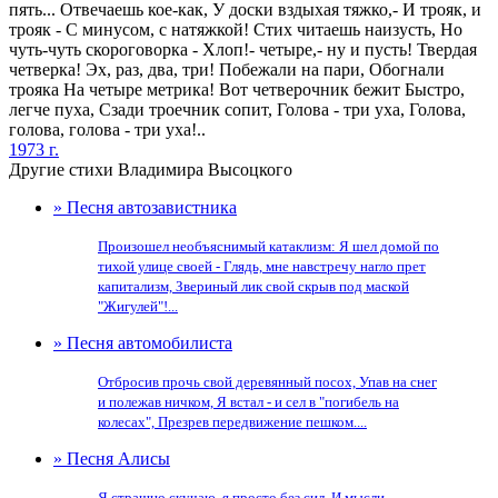
пять... Отвечаешь кое-как, У доски вздыхая тяжко,- И трояк, и
трояк - С минусом, с натяжкой! Стих читаешь наизусть, Но
чуть-чуть скороговорка - Хлоп!- четыре,- ну и пусть! Твердая
четверка! Эх, раз, два, три! Побежали на пари, Обогнали
трояка На четыре метрика! Вот четверочник бежит Быстро,
легче пуха, Сзади троечник сопит, Голова - три уха, Голова,
голова, голова - три уха!..
1973 г.
Другие стихи Владимира Высоцкого
» Песня автозавистника
Произошел необъяснимый катаклизм: Я шел домой по
тихой улице своей - Глядь, мне навстречу нагло прет
капитализм, Звериный лик свой скрыв под маской
"Жигулей"!...
» Песня автомобилиста
Отбросив прочь свой деревянный посох, Упав на снег
и полежав ничком, Я встал - и сел в "погибель на
колесах", Презрев передвижение пешком....
» Песня Алисы
Я страшно скучаю, я просто без сил. И мысли