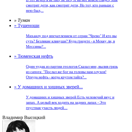
смотрят дети, как смотрят дети, Но тот, кто раньше с
нею был,...
» Туман
» Тушеноши
Михаилу под впечатлением от серии "Чрево" И кто вы
суть? Безликие кликуши? Куда грядете - в Мекку ли, в
Мессины?...
» Тюменская нефть
Один чудак из партии геологов Сказал мне, вылив грязь
из сапога: "Послал же бог на головы нам олухов!
Откуда нефть - когда кругом тайга?...
» У домашних и хищных зверей...
У домашних и хищных зверей Есть человечий вкус и
запах. А целый век ходить на задних лапах - Это
грустная участь людей....
Владимир Высоцкий