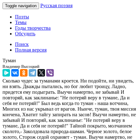
Русская поэзия
Toggle navigation
Поэты
Темы
Годы творчества
Обсудить
Поиск
Полная версия
Туман
Владимир Высоцкий
Сколько чудес за туманами кроется. Ни подойти, ни увидеть,
ни взять. Дважды пытались, но бог любит троицу, Ладно,
придется ему подыграть. Выучи намертво, не забывай И
повторяй, как заклинанье: "Не потеряй веру в тумане, Да и
себя не потеряй!" Был ведь когда-то туман - наша вотчина,
Многих из нас укрывал от врагов. Нынче, туман, твоя миссия
кончена, Хватит тайгу запирать на засов! Выучи намертво, не
забывай И повторяй, как заклинанье: "Не потеряй веру в
тумане, Да и себя не потеряй!" Тайной покрыто, молчанием
сколото,- Заколдовала природа-шаман. Черное золото, белое
золото, Сторож седой охраняет - туман. Выучи намертво, не