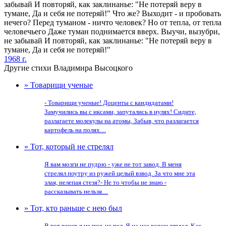
забывай И повторяй, как заклинанье: "Не потеряй веру в
тумане, Да и себя не потеряй!" Что же? Выходит - и пробовать
нечего? Перед туманом - ничто человек? Но от тепла, от тепла
человечьего Даже туман поднимается вверх. Выучи, вызубри,
не забывай И повторяй, как заклинанье: "Не потеряй веру в
тумане, Да и себя не потеряй!"
1968 г.
Другие стихи Владимира Высоцкого
» Товарищи ученые
- Товарищи ученые! Доценты с кандидатами!
Замучились вы с иксами, запутались в нулях! Сидите,
разлагаете молекулы на атомы, Забыв, что разлагается
картофель на полях....
» Тот, который не стрелял
Я вам мозги не пудрю - уже не тот завод. В меня
стрелял поутру из ружей целый взвод. За что мне эта
злая, нелепая стезя?- Не то чтобы не знаю -
рассказывать нельзя....
» Тот, кто раньше с нею был
В тот вечер я не пил, не пел, Я на нее вовсю глядел, Как