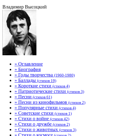
Владимир Высоцкий
» Оглавление
» Биография
» Годы творчества
(1960-1980)
» Баллады
(стихов 19)
» Короткие стихи
(стихов 4)
» Патриотические стихи
(стихов 3)
» Песни
(стихов 61)
» Песни из кинофильмов
(стихов 2)
» Популярные стихи
(стихов 4)
» Советские стихи
(стихов 1)
» Стихи о войне
(стихов 42)
» Стихи о дружбе
(стихов 2)
» Стихи о животных
(стихов 3)
» Стихи о космосе
(стихов 2)