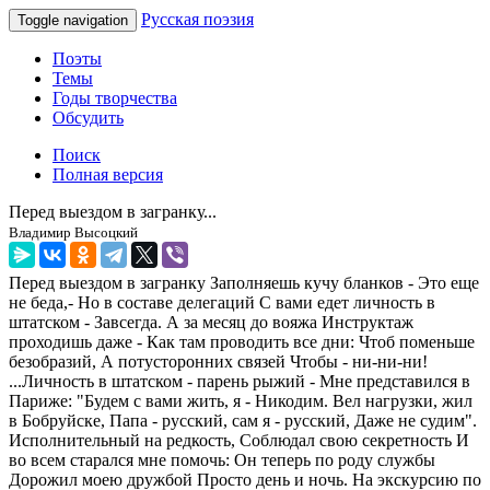
Русская поэзия
Toggle navigation
Поэты
Темы
Годы творчества
Обсудить
Поиск
Полная версия
Перед выездом в загранку...
Владимир Высоцкий
Перед выездом в загранку Заполняешь кучу бланков - Это еще
не беда,- Но в составе делегаций С вами едет личность в
штатском - Завсегда. А за месяц до вояжа Инструктаж
проходишь даже - Как там проводить все дни: Чтоб поменьше
безобразий, А потусторонних связей Чтобы - ни-ни-ни!
...Личность в штатском - парень рыжий - Мне представился в
Париже: "Будем с вами жить, я - Никодим. Вел нагрузки, жил
в Бобруйске, Папа - русский, сам я - русский, Даже не судим".
Исполнительный на редкость, Соблюдал свою секретность И
во всем старался мне помочь: Он теперь по роду службы
Дорожил моею дружбой Просто день и ночь. На экскурсию по