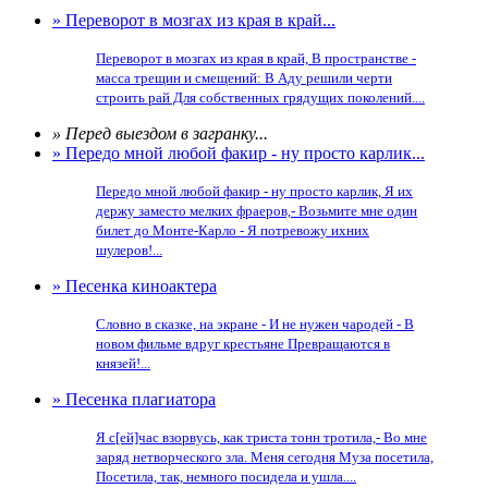
» Переворот в мозгах из края в край...
Переворот в мозгах из края в край, В пространстве -
масса трещин и смещений: В Аду решили черти
строить рай Для собственных грядущих поколений....
» Перед выездом в загранку...
» Передо мной любой факир - ну просто карлик...
Передо мной любой факир - ну просто карлик, Я их
держу заместо мелких фраеров,- Возьмите мне один
билет до Монте-Карло - Я потревожу ихних
шулеров!...
» Песенка киноактера
Словно в сказке, на экране - И не нужен чародей - В
новом фильме вдруг крестьяне Превращаются в
князей!...
» Песенка плагиатора
Я с[ей]час взорвусь, как триста тонн тротила,- Во мне
заряд нетворческого зла. Меня сегодня Муза посетила,
Посетила, так, немного посидела и ушла....