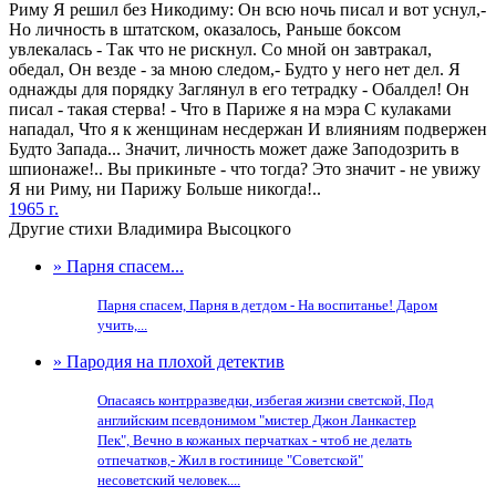
Риму Я решил без Никодиму: Он всю ночь писал и вот уснул,-
Но личность в штатском, оказалось, Раньше боксом
увлекалась - Так что не рискнул. Со мной он завтракал,
обедал, Он везде - за мною следом,- Будто у него нет дел. Я
однажды для порядку Заглянул в его тетрадку - Обалдел! Он
писал - такая стерва! - Что в Париже я на мэра С кулаками
нападал, Что я к женщинам несдержан И влияниям подвержен
Будто Запада... Значит, личность может даже Заподозрить в
шпионаже!.. Вы прикиньте - что тогда? Это значит - не увижу
Я ни Риму, ни Парижу Больше никогда!..
1965 г.
Другие стихи Владимира Высоцкого
» Парня спасем...
Парня спасем, Парня в детдом - На воспитанье! Даром
учить,...
» Пародия на плохой детектив
Опасаясь контрразведки, избегая жизни светской, Под
английским псевдонимом "мистер Джон Ланкастер
Пек", Вечно в кожаных перчатках - чтоб не делать
отпечатков,- Жил в гостинице "Советской"
несоветский человек....