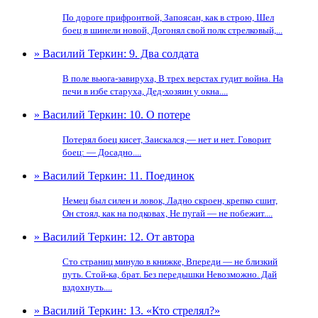
По дороге прифронтвой, Запоясан, как в строю, Шел
боец в шинели новой, Догонял свой полк стрелковый,...
» Василий Теркин: 9. Два солдата
В поле вьюга-завируха, В трех верстах гудит война. На
печи в избе старуха, Дед-хозяин у окна....
» Василий Теркин: 10. О потере
Потерял боец кисет, Заискался,— нет и нет. Говорит
боец: — Досадно....
» Василий Теркин: 11. Поединок
Немец был силен и ловок, Ладно скроен, крепко сшит,
Он стоял, как на подковах, Не пугай — не побежит....
» Василий Теркин: 12. От автора
Сто страниц минуло в книжке, Впереди — не близкий
путь. Стой-ка, брат. Без передышки Невозможно. Дай
вздохнуть....
» Василий Теркин: 13. «Кто стрелял?»