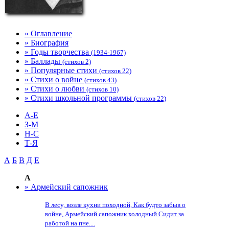
» Оглавление
» Биография
» Годы творчества
(1934-1967)
» Баллады
(стихов 2)
» Популярные стихи
(стихов 22)
» Стихи о войне
(стихов 43)
» Стихи о любви
(стихов 10)
» Стихи школьной программы
(стихов 22)
А-Е
З-М
Н-С
Т-Я
А
Б
В
Д
Е
А
» Армейский сапожник
В лесу, возле кухни походной, Как будто забыв о
войне, Армейский сапожник холодный Сидит за
работой на пне....