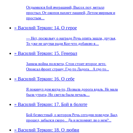
Отдымился бой вчерашний, Высох пот, металл
простыл. От окопов пахнет пашней, Летом мирным и
простым....
» Василий Теркин: 14. О герое
— Нет, поскольку о награде Речь опять зашла, друзья,
То уже не шутки ради Кое-что добавлю я....
» Василий Теркин: 15. Генерал
Заняла война полсвета, Стон стоит второе лето.
Опоясал фронт страну. Где-то Ладога... А где-то...
» Василий Теркин: 16. О себе
Я покинул дом когда-то, Позвала дорога вдаль. Не мала
была утрата, Но светла была печаль....
» Василий Теркин: 17. Бой в болоте
Бой безвестный, о котором Речь сегодня поведем, Был,
прошел, забылся скоро... Да и вспомнят ли о нем?...
» Василий Теркин: 18. О любви