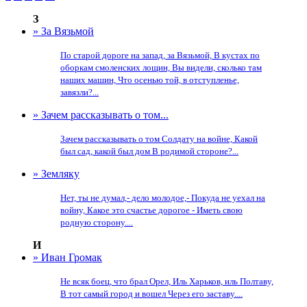
З
» За Вязьмой
По старой дороге на запад, за Вязьмой, В кустах по
оборкам смоленских лощин, Вы видели, сколько там
наших машин, Что осенью той, в отступленье,
завязли?...
» Зачем рассказывать о том...
Зачем рассказывать о том Солдату на войне, Какой
был сад, какой был дом В родимой стороне?...
» Земляку
Нет, ты не думал,- дело молодое,- Покуда не уехал на
войну, Какое это счастье дорогое - Иметь свою
родную сторону....
И
» Иван Громак
Не всяк боец, что брал Орел, Иль Харьков, иль Полтаву,
В тот самый город и вошел Через его заставу....