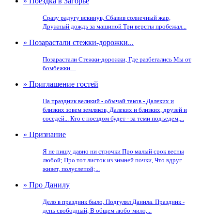
» Поездка в Загорье
Сразу радугу вскинув, Сбавив солнечный жар,
Дружный дождь за машиной Три версты пробежал...
» Позарастали стежки-дорожки...
Позарастали Стежки-дорожки, Где разбегались Мы от
бомбежки....
» Приглашение гостей
На праздник великий - обычай таков - Далеких и
близких зовем земляков, Далеких и близких, друзей и
соседей... Кто с поездом будет - за теми подъедем,...
» Признание
Я не пишу давно ни строчки Про малый срок весны
любой; Про тот листок из зимней почки, Что вдруг
живет, полуслепой;...
» Про Данилу
Дело в праздник было, Подгулял Данила. Праздник -
день свободный, В общем любо-мило,...