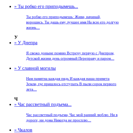
» Ты робко его приподымешь...
Ты робко его приподымешь: Живи, начинай,
ворошись. Ты дашь ему лучшее имя На всю его долгую
жизнь....
У
» У Днепра
Я свежо доныне помню Встречу первую с Днепром,
Детской жизни день огромный Переправу и паром....
» У славной могилы
Нам памятна каждая пядь И каждая наша примета
Земли, где пришлось отступать В пыли сорок первого
лета....
Ч
» Час рассветный подъема...
Час рассветный подъема, Час мой ранний люблю. Ни в
дороге, ни дома Никогда не просплю....
» Чкалов