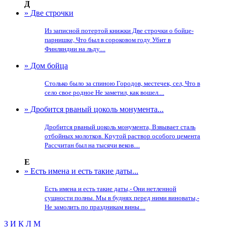
Д
» Две строчки
Из записной потертой книжки Две строчки о бойце-
парнишке, Что был в сороковом году Убит в
Финляндии на льду....
» Дом бойца
Столько было за спиною Городов, местечек, сел, Что в
село свое родное Не заметил, как вошел....
» Дробится рваный цоколь монумента...
Дробится рваный цоколь монумента, Взвывает сталь
отбойных молотков. Крутой раствор особого цемента
Рассчитан был на тысячи веков....
Е
» Есть имена и есть такие даты...
Есть имена и есть такие даты,- Они нетленной
сущности полны. Мы в буднях перед ними виноваты,-
Не замолить по праздникам вины....
З
И
К
Л
М