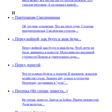
Быть может, все несчастье От почты полевой: Его
считали мертвым, А он пришел живой....
П
» Партизанам Смоленщины
Ой, родная, отцовская, Что на свете одна, Сторона
приднепровская, Смоленская сторона,...
» Перед войной, как будто в знак беды...
Перед войной, как будто в знак беды, Чтоб легче не
была, явившись в новости, Морозами неслыханной
суровости Пожгло и уничтожило сады....
» Перед дорогой
Что-то я начал болеть о порядке В пыльном, лежалом
хозяйстве стола: Лишнее рву, а иное в тетрадки
Переношу, подшиваю в "дела"....
» Песенка (Не спеши, невеста...)
Не спеши, невеста, Замуж за бойца: Нынче неизвестна
Доля молодца....