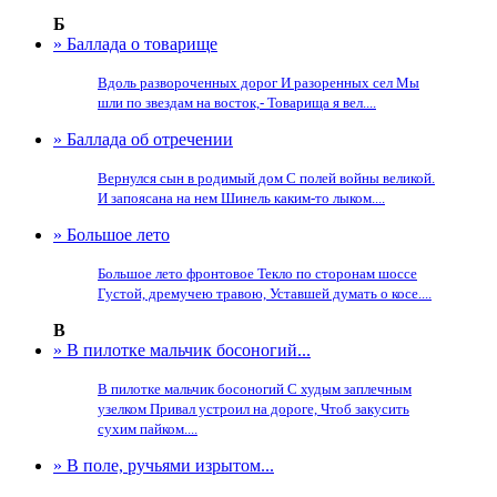
Б
» Баллада о товарище
Вдоль развороченных дорог И разоренных сел Мы
шли по звездам на восток,- Товарища я вел....
» Баллада об отречении
Вернулся сын в родимый дом С полей войны великой.
И запоясана на нем Шинель каким-то лыком....
» Большое лето
Большое лето фронтовое Текло по сторонам шоссе
Густой, дремучею травою, Уставшей думать о косе....
В
» В пилотке мальчик босоногий...
В пилотке мальчик босоногий С худым заплечным
узелком Привал устроил на дороге, Чтоб закусить
сухим пайком....
» В поле, ручьями изрытом...