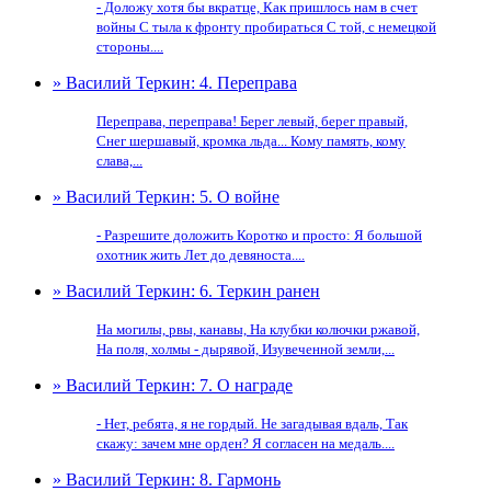
- Доложу хотя бы вкратце, Как пришлось нам в счет
войны С тыла к фронту пробираться С той, с немецкой
стороны....
» Василий Теркин: 4. Переправа
Переправа, переправа! Берег левый, берег правый,
Снег шершавый, кромка льда... Кому память, кому
слава,...
» Василий Теркин: 5. О войне
- Разрешите доложить Коротко и просто: Я большой
охотник жить Лет до девяноста....
» Василий Теркин: 6. Теркин ранен
На могилы, рвы, канавы, На клубки колючки ржавой,
На поля, холмы - дырявой, Изувеченной земли,...
» Василий Теркин: 7. О награде
- Нет, ребята, я не гордый. Не загадывая вдаль, Так
скажу: зачем мне орден? Я согласен на медаль....
» Василий Теркин: 8. Гармонь