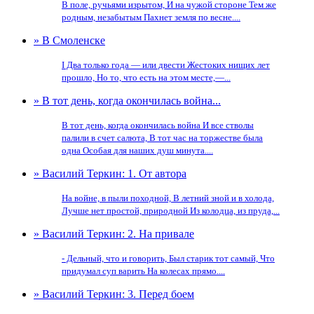
В поле, ручьями изрытом, И на чужой стороне Тем же
родным, незабытым Пахнет земля по весне....
» В Смоленске
I Два только года — или двести Жестоких нищих лет
прошло, Но то, что есть на этом месте,—...
» В тот день, когда окончилась война...
В тот день, когда окончилась война И все стволы
палили в счет салюта, В тот час на торжестве была
одна Особая для наших душ минута....
» Василий Теркин: 1. От автора
На войне, в пыли походной, В летний зной и в холода,
Лучше нет простой, природной Из колодца, из пруда,...
» Василий Теркин: 2. На привале
- Дельный, что и говорить, Был старик тот самый, Что
придумал суп варить На колесах прямо....
» Василий Теркин: 3. Перед боем