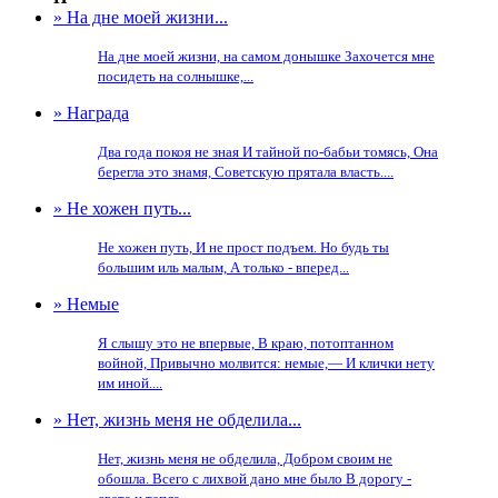
» На дне моей жизни...
На дне моей жизни, на самом донышке Захочется мне
посидеть на солнышке,...
» Награда
Два года покоя не зная И тайной по-бабьи томясь, Она
берегла это знамя, Советскую прятала власть....
» Не хожен путь...
Не хожен путь, И не прост подъем. Но будь ты
большим иль малым, А только - вперед...
» Немые
Я слышу это не впервые, В краю, потоптанном
войной, Привычно молвится: немые,— И клички нету
им иной....
» Нет, жизнь меня не обделила...
Нет, жизнь меня не обделила, Добром своим не
обошла. Всего с лихвой дано мне было В дорогу -