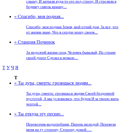
слышу, И загнали куда-то его под стреху. И стреляли в
беднягу сквозь крышу....
» Спасибо, моя родная...
Спасибо, моя родная Земля, мой отчий дом, За все, что
от жизни знаю, Что в сердце ношу своем....
» Станция Починок
За недолгий жизни срок, Человек бывалый, По стране
своей дорог Сделал я немало....
Т
У
Ч
Я
Т
» Ты дура, смерть: грозишься людям...
Ты дура, смерть: грозишься людям Своей бездонной
пустотой, А мы условились, что будем И за твоею жить
чертой....
» Ты откуда эту песню...
Перевозчик-водогребщик, Парень молодой, Перевези
меня на ту сторону, Сторону домой......