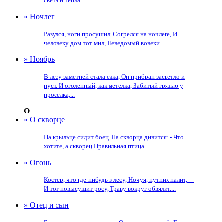
света и тепла....
» Ночлег
Разулся, ноги просушил, Согрелся на ночлеге, И
человеку дом тот мил, Неведомый вовеки....
» Ноябрь
В лесу заметней стала елка, Он прибран засветло и
пуст. И оголенный, как метелка, Забитый грязью у
проселка,...
О
» О скворце
На крыльце сидит боец. На скворца дивится: - Что
хотите, а скворец Правильная птица....
» Огонь
Костер, что где-нибудь в лесу, Ночуя, путник палит,—
И тот повысушит росу, Траву вокруг обвялит....
» Отец и сын