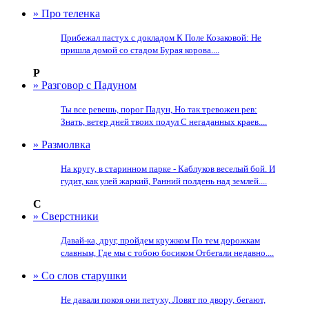
» Про теленка
Прибежал пастух с докладом К Поле Козаковой: Не
пришла домой со стадом Бурая корова....
Р
» Разговор с Падуном
Ты все ревешь, порог Падун, Но так тревожен рев:
Знать, ветер дней твоих подул С негаданных краев....
» Размолвка
На кругу, в старинном парке - Каблуков веселый бой. И
гудит, как улей жаркий, Ранний полдень над землей....
С
» Сверстники
Давай-ка, друг, пройдем кружком По тем дорожкам
славным, Где мы с тобою босиком Отбегали недавно....
» Со слов старушки
Не давали покоя они петуху, Ловят по двору, бегают,