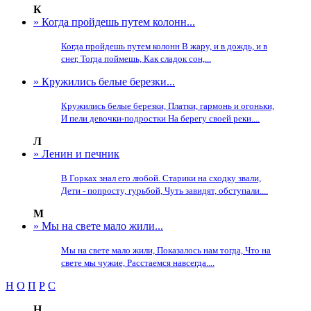
К
» Когда пройдешь путем колонн...
Когда пройдешь путем колонн В жару, и в дождь, и в
снег, Тогда поймешь, Как сладок сон,...
» Кружились белые березки...
Кружились белые березки, Платки, гармонь и огоньки,
И пели девочки-подростки На берегу своей реки....
Л
» Ленин и печник
В Горках знал его любой. Старики на сходку звали,
Дети - попросту, гурьбой, Чуть завидят, обступали....
М
» Мы на свете мало жили...
Мы на свете мало жили, Показалось нам тогда, Что на
свете мы чужие, Расстаемся навсегда....
Н
О
П
Р
С
Н