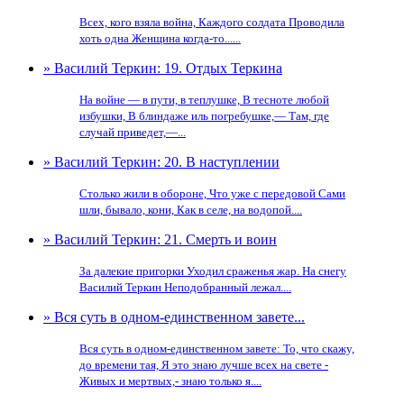
Всех, кого взяла война, Каждого солдата Проводила
хоть одна Женщина когда-то......
» Василий Теркин: 19. Отдых Теркина
На войне — в пути, в теплушке, В тесноте любой
избушки, В блиндаже иль погребушке,— Там, где
случай приведет,—...
» Василий Теркин: 20. В наступлении
Столько жили в обороне, Что уже с передовой Сами
шли, бывало, кони, Как в селе, на водопой....
» Василий Теркин: 21. Смерть и воин
За далекие пригорки Уходил сраженья жар. На снегу
Василий Теркин Неподобранный лежал....
» Вся суть в одном-единственном завете...
Вся суть в одном-единственном завете: То, что скажу,
до времени тая, Я это знаю лучше всех на свете -
Живых и мертвых,- знаю только я....