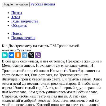
Русская поэзия
Toggle navigation
Поэты
Темы
Годы творчества
Обсудить
Поиск
Полная версия
К г. Дмитревскому на смерть Т.М.Троепольской
Александр Сумароков
В сей день скончалася, и нет ея теперь, Прекрасна женщина и
Мельпомены дщерь, И охладели уж ея младые члены, И
1
2
Троепольской нет, сей новыя Ильмены
. Элиза
да живет на
свете больше лет, Она осталася, но Троепольской нет.
Живущие игрой к увеселенью света, Ей память вечная, Элизе
многи лета! Да веселит она игрою наш народ; И чтобы мир
изрек: "Элизе сотый год!" А ты, мой верный друг, игравший
нам Мстислава, Кем днесь умножилась моя в России слава,
Старайся, чтобы наш театр не пал навек. А так - как
жалостный и добрый человек - Восплачь, восплачь о той со
мной и воспечались, Которой роли все на свете скончались!