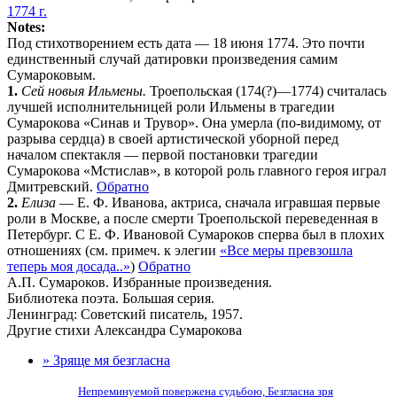
1774 г.
Notes:
Под стихотворением есть дата — 18 июня 1774. Это почти
единственный случай датировки произведения самим
Сумароковым.
1.
Сей новыя Ильмены.
Троепольская (174(?)—1774) считалась
лучшей исполнительницей роли Ильмены в трагедии
Сумарокова «Синав и Трувор». Она умерла (по-видимому, от
разрыва сердца) в своей артистической уборной перед
началом спектакля — первой постановки трагедии
Сумарокова «Мстислав», в которой роль главного героя играл
Дмитревский.
Обратно
2.
Елиза
— Е. Ф. Иванова, актриса, сначала игравшая первые
роли в Москве, а после смерти Троепольской переведенная в
Петербург. С Е. Ф. Ивановой Сумароков сперва был в плохих
отношениях (см. примеч. к элегии
«Все меры превзошла
теперь моя досада..»
)
Обратно
А.П. Сумароков. Избранные произведения.
Библиотека поэта. Большая серия.
Ленинград: Советский писатель, 1957.
Другие стихи Александра Сумарокова
» Зряще мя безгласна
Непреминуемой повержена судьбою, Безгласна зря