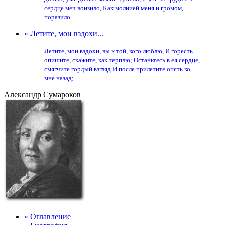
сердце меч вонзило, Как молнией меня и громом,
поразило....
» Летите, мои вздохи...
Летите, мои вздохи, вы к той, кого люблю, И горесть
опишите, скажите, как терплю; Останьтесь в ея сердце,
смягчите гордый взгляд И после прилетите опять ко
мне назад;...
Александр Сумароков
» Оглавление