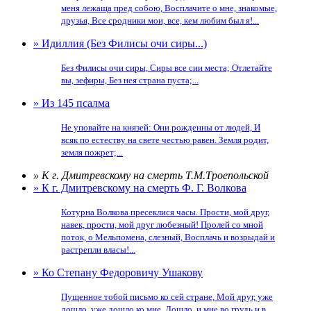
меня лежаща пред собою, Восплачите о мне, знакомые,
друзья, Все сродники мои, все, кем любим был я!...
» Идиллия (Без Филисы очи сиры...)
Без Филисы очи сиры, Сиры все сии места; Отлетайте
вы, зефиры, Без нея страна пуста;...
» Из 145 псалма
Не уповайте на князей: Они рожденны от людей, И
всяк по естеству на свете честью равен. Земля родит,
земля пожрет;...
» К г. Дмитревскому на смерть Т.М.Троепольской
» К г. Дмитревскому на смерть Ф. Г. Волкова
Котурна Волкова пресеклися часы. Прости, мой друг,
навек, прости, мой друг любезный! Пролей со мной
поток, о Мельпомена, слезный, Восплачь и возрыдай и
растрепли власы!...
» Ко Степану Федоровичу Ушакову
Пущенное тобой письмо ко сей стране, Мой друг, уже
дошло, уже дошло ко мне. Дошло, и мне во грудь и в