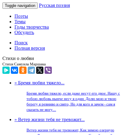
Русская поэзия
Toggle navigation
Поэты
Темы
Годы творчества
Обсудить
Поиск
Полная версия
Стихи о любви
Стихи Самуила Маршака
» Бремя любви тяжело...
Бремя любви тяжело, если даже несут его двое. Нашу с
тобою любовь нынче несу я один. Долю мою и твою
берегу я ревниво и свято, Но для кого и зачем - сам я
сказать не могу....
» Ветер жизни тебя не тревожит...
Ветер жизни тебя не тревожит, Как зимою озерную