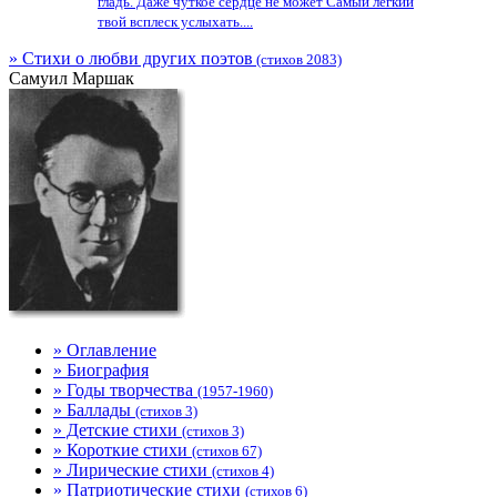
гладь. Даже чуткое сердце не может Самый легкий
твой всплеск услыхать....
» Стихи о любви других поэтов
(стихов 2083)
Самуил Маршак
» Оглавление
» Биография
» Годы творчества
(1957-1960)
» Баллады
(стихов 3)
» Детские стихи
(стихов 3)
» Короткие стихи
(стихов 67)
» Лирические стихи
(стихов 4)
» Патриотические стихи
(стихов 6)