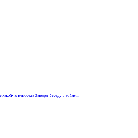
е какой-то непоседа Заведет беседу о войне....