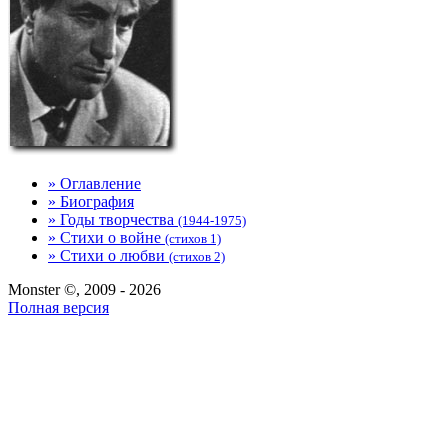
» Оглавление
» Биография
» Годы творчества
(1944-1975)
» Стихи о войне
(стихов 1)
» Стихи о любви
(стихов 2)
Monster ©, 2009 - 2026
Полная версия