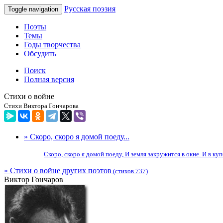
Русская поэзия
Toggle navigation
Поэты
Темы
Годы творчества
Обсудить
Поиск
Полная версия
Стихи о войне
Стихи Виктора Гончарова
» Скоро, скоро я домой поеду...
Скоро, скоро я домой поеду, И земля закружится в окне. И в куп
» Стихи о войне других поэтов
(стихов 737)
Виктор Гончаров