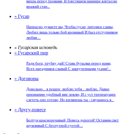
вихрь перед громами, В блестящем панцире влетал во
вражий стан...
» Гусар
Напрасно думаете вы, Чтобы гусар, питомец славы,
Любил лишь только бой кровавый И был отступником
любви....
» Гусарская исповедь
» Гусарский пир
Ради бога, трубку дай! Ставь бутылки перед нами,
Всех наездников сзывай С закрученными усами!...
» Договоры
Довольно... я решен: люблю тебя... люблю. Давно
признанию удобный миг ловлю, И с уст трепещущих
слететь оно готово, Но взглянешь ты - смущаюсь я...
» Другу-повесе
Болтун красноречивый, Повеса дорогой! Оставим свет
шумливый С беспутной суетой....