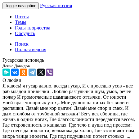
Русская поэзия
Toggle navigation
Поэты
Темы
Годы творчества
Обсудить
Поиск
Полная версия
Гусарская исповедь
Денис Давыдов
О любви
Я каюсь! я гусар давно, всегда гусар, И с проседью усов - все
раб младой привычки: Люблю разгульный шум, умов, речей
пожар И громогласные шампанского оттычки. От юности
моей враг чопорных утех,- Мне душно на пирах без воли и
распашки. Давай мне хор цыган! Давай мне спор и смех, И
дым столбом от трубочной затяжки! Бегу век сборища, где
жизнь в одних ногах, Где благосклонности передаются весом,
Где откровенность в кандалах, Где тело и душа под прессом;
Где спесь да подлости, вельможа да холоп, Где заслоняют нам
вихрь танца эполеты, Где под подушками потеет столько ...,