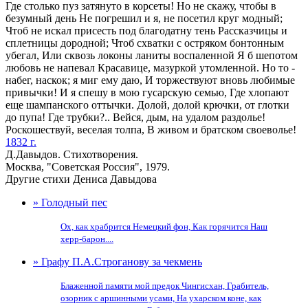
Где столько пуз затянуто в корсеты! Но не скажу, чтобы в
безумный день Не погрешил и я, не посетил круг модный;
Чтоб не искал присесть под благодатну тень Рассказчицы и
сплетницы дородной; Чтоб схватки с остряком бонтонным
убегал, Или сквозь локоны ланиты воспаленной Я б шепотом
любовь не напевал Красавице, мазуркой утомленной. Но то -
набег, наскок; я миг ему даю, И торжествуют вновь любимые
привычки! И я спешу в мою гусарскую семью, Где хлопают
еще шампанского оттычки. Долой, долой крючки, от глотки
до пупа! Где трубки?.. Вейся, дым, на удалом раздолье!
Роскошествуй, веселая толпа, В живом и братском своеволье!
1832 г.
Д.Давыдов. Стихотворения.
Москва, "Советская Россия", 1979.
Другие стихи Дениса Давыдова
» Голодный пес
Ох, как храбрится Немецкий фон, Как горячится Наш
херр-барон....
» Графу П.А.Строганову за чекмень
Блаженной памяти мой предок Чингисхан, Грабитель,
озорник с аршинными усами, На ухарском коне, как