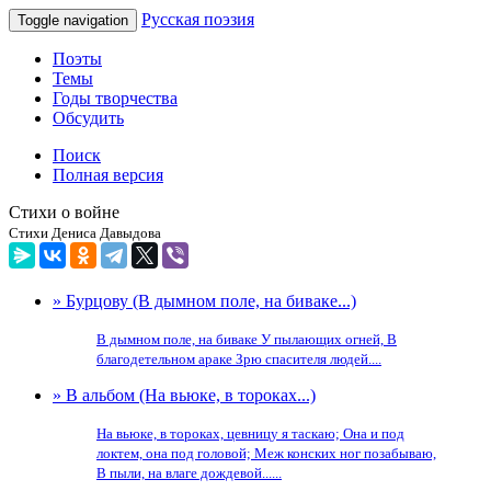
Русская поэзия
Toggle navigation
Поэты
Темы
Годы творчества
Обсудить
Поиск
Полная версия
Стихи о войне
Стихи Дениса Давыдова
» Бурцову (В дымном поле, на биваке...)
В дымном поле, на биваке У пылающих огней, В
благодетельном араке Зрю спасителя людей....
» В альбом (На вьюке, в тороках...)
На вьюке, в тороках, цевницу я таскаю; Она и под
локтем, она под головой; Меж конских ног позабываю,
В пыли, на влаге дождевой......