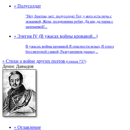
» Полусолдат
"Нет, братцы, нет: полусолдат Тот, у кого есть печь с
лежанкой, Жена, полдюжины ребят, Да щи, да чарка с
запеканкой!...
» Элегия IV (В ужасах войны кровавой...)
В ужасах войны кровавой Я опасности искал, Я горел
бессмертной славой, Разрушением дышал;...
» Стихи о войне других поэтов
(стихов 737)
Денис Давыдов
» Оглавление