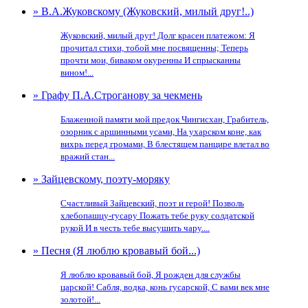
» В.А.Жуковскому (Жуковский, милый друг!..)
Жуковский, милый друг! Долг красен платежом: Я
прочитал стихи, тобой мне посвященны; Теперь
прочти мои, биваком окуренны И спрысканны
вином!...
» Графу П.А.Строганову за чекмень
Блаженной памяти мой предок Чингисхан, Грабитель,
озорник с аршинными усами, На ухарском коне, как
вихрь перед громами, В блестящем панцире влетал во
вражий стан...
» Зайцевскому, поэту-моряку
Счастливый Зайцевский, поэт и герой! Позволь
хлебопашцу-гусару Пожать тебе руку солдатской
рукой И в честь тебе высушить чару....
» Песня (Я люблю кровавый бой...)
Я люблю кровавый бой, Я рожден для службы
царской! Сабля, водка, конь гусарской, С вами век мне
золотой!...