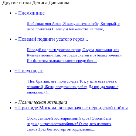
Другие стихи Дениса Давыдова
» Племяннице
Любезная моя Аглая, Я вижу ангела в тебе, Который, с
неба прилетая С венцом блаженства на главе,...
» Поведай подвиги усатого героя...
Поведай подвиги усатого героя, О муза, расскажи, как
Кульнев воевал, Как он среди снегов в рубашке кочевал
И в финском колпаке являлся среди боя....
» Полусолдат
"Нет, братцы, нет: полусолдат Тот, у кого есть печь с
лежанкой, Жена, полдюжины ребят, Да щи, да чарка с
запеканкой!...
» Поэтическая женщина
» При виде Москвы, возвращаясь с персидской войны
О юности моей гостеприимный кров! О колыбель
надежд и грез честолюбивых! О кто, кто из твоих
сынов Зрел без восторгов горделивых...