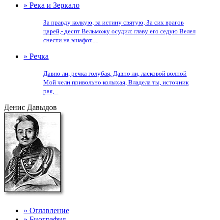
» Река и Зеркало
За правду колкую, за истину святую, За сих врагов
царей,- деспт Вельможу осудил: главу его седую Велел
снести на эшафот....
» Речка
Давно ли, речка голубая, Давно ли, ласковой волной
Мой челн привольно колыхая, Владела ты, источник
рая,...
Денис Давыдов
» Оглавление
» Биография