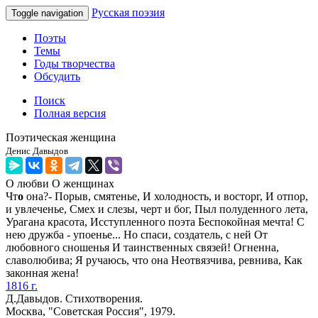
Русская поэзия
Toggle navigation
Поэты
Темы
Годы творчества
Обсудить
Поиск
Полная версия
Поэтическая женщина
Денис Давыдов
О любви
О женщинах
Чт
о
она?- Порыв, смятенье, И холодность, и восторг, И отпор,
и увлеченье, Смех и слезы, черт и бог, Пыл полуденного лета,
Урагана красота, Исступленного поэта Беспокойная мечта! С
нею дружба - упоенье... Но спаси, создатель, с ней От
любовного сношенья И таинственных связей! Огненна,
славолюбива; Я ручаюсь, что она Неотвязчива, ревнива, Как
законная жена!
1816 г.
Д.Давыдов. Стихотворения.
Москва, "Советская Россия", 1979.