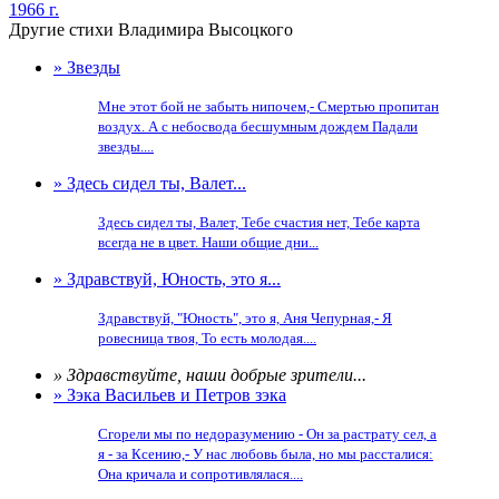
1966 г.
Другие стихи Владимира Высоцкого
» Звезды
Мне этот бой не забыть нипочем,- Смертью пропитан
воздух. А с небосвода бесшумным дождем Падали
звезды....
» Здесь сидел ты, Валет...
Здесь сидел ты, Валет, Тебе счастия нет, Тебе карта
всегда не в цвет. Наши общие дни...
» Здравствуй, Юность, это я...
Здравствуй, "Юность", это я, Аня Чепурная,- Я
ровесница твоя, То есть молодая....
» Здравствуйте, наши добрые зрители...
» Зэка Васильев и Петров зэка
Сгорели мы по недоразумению - Он за растрату сел, а
я - за Ксению,- У нас любовь была, но мы рассталися:
Она кричала и сопротивлялася....