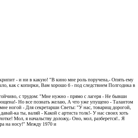
крипит - и ни в какую! "В кино мне роль поручена,- Опять ему
ыло, как с копирки, Вам хорошо б - под следствием Полгодика в
тойчиво, с трудом: "Мне нужно - прямо с лагеря - Не бывши
сплющена!- Но все познать желаю, А что уже упущено - Талантом
л мне ногой - Для секретарши Светы: "У нас, товарищ дорогой,
давай-ка ты, валяй - Какой с артиста толк!- У нас своих хоть
отке! Мол, я начальству доложу,- Оно, мол, разберется!.. Я
ера на носу!" Между 1970 и