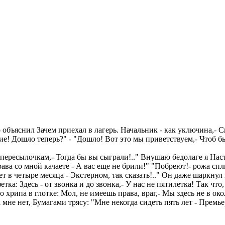
о объяснил Зачем приехал в лагерь. Начальник - как уключина,- С
ие! Дошло теперь?" - "Дошло! Вот это мы приветствуем,- Чтоб б
 пересылочкам,- Тогда бы вы сыграли!.." Внушаю бедолаге я Нас
 Права со мной качаете - А вас еще не брили!" "Побреют!- рожа 
лет в четыре месяца - Экстерном, так сказать!.." Он даже шаркну
ка: Здесь - от звонка и до звонка,- У нас не пятилетка! Так что, 
о хрипа в глотке: Мол, не имеешь права, враг,- Мы здесь не в окол
жа мне нет, Бумагами трясу: "Мне некогда сидеть пять лет - Премь