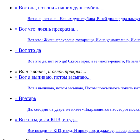
» Вот она, вот она - наших душ глубина...
Вот она, вот она - Наших душ глубина, В ней два сердца плывут,
» Вот что: жизнь прекрасна...
Вот что: Жизнь прекрасна, товарищи, И она удивительно, И она 
» Вот это да
Вот это да, вот это да! Сквозь мрак и вечность-решето, Из зала 
» Вот я вошел, и дверь прикрыл...
» Вот я выпиваю, потом засыпаю...
Вот я выпиваю, потом засыпаю, Потом просыпаюсь попить натощ
» Вратарь
Да, сегодня я в ударе, не иначе - Надрываются в восторге мос
» Все позади - и КПЗ, и суд...
Все позади - и КПЗ, и суд, И прокурор, и даже судьи с адвокатом