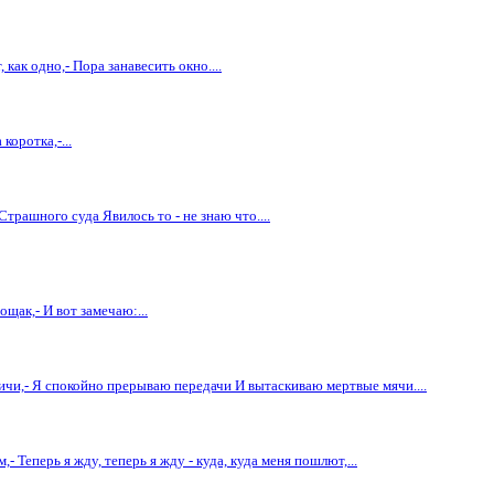
 как одно,- Пора занавесить окно....
коротка,-...
Страшного суда Явилось то - не знаю что....
ак,- И вот замечаю:...
квичи,- Я спокойно прерываю передачи И вытаскиваю мертвые мячи....
,- Теперь я жду, теперь я жду - куда, куда меня пошлют,...