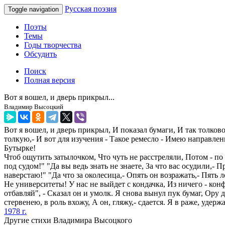
Русская поэзия
Toggle navigation
Поэты
Темы
Годы творчества
Обсудить
Поиск
Полная версия
Вот я вошел, и дверь прикрыл...
Владимир Высоцкий
Вот я вошел, и дверь прикрыл, И показал бумаги, И так толков
толкую,- И вот для изучения - Такое ремесло - Имею направлен
Бутырке!
Чтоб ощутить затылочком, Что чуть не расстреляли, Потом - по
под судом!" "Да вы ведь знать не знаете, За что вас осудили,-
наверстаю!" "Да что за околесица,- Опять он возражать,- Пять 
Не университеты! У нас не выйдет с кондачка, Из ничего - конфет
отбавляй", - Сказал он и умолк. Я снова вынул пук бумаг, Ору д
стервенею, в роль вхожу, А он, гляжу,- сдается. Я в раже, удер
1978 г.
Другие стихи Владимира Высоцкого