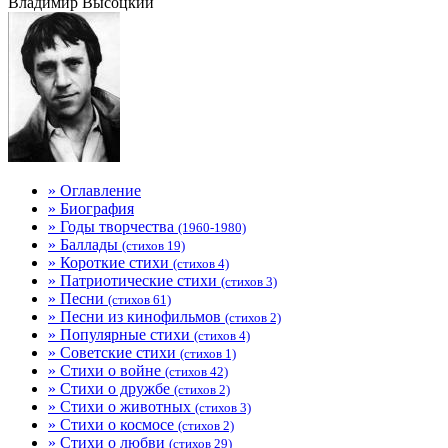
Владимир Высоцкий
» Оглавление
» Биография
» Годы творчества
(1960-1980)
» Баллады
(стихов 19)
» Короткие стихи
(стихов 4)
» Патриотические стихи
(стихов 3)
» Песни
(стихов 61)
» Песни из кинофильмов
(стихов 2)
» Популярные стихи
(стихов 4)
» Советские стихи
(стихов 1)
» Стихи о войне
(стихов 42)
» Стихи о дружбе
(стихов 2)
» Стихи о животных
(стихов 3)
» Стихи о космосе
(стихов 2)
» Стихи о любви
(стихов 29)