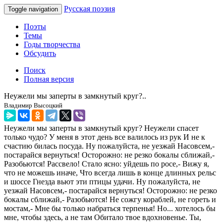
Русская поэзия
Toggle navigation
Поэты
Темы
Годы творчества
Обсудить
Поиск
Полная версия
Неужели мы заперты в замкнутый круг?..
Владимир Высоцкий
Неужели мы заперты в замкнутый круг? Неужели спасет
только чудо? У меня в этот день все валилось из рук И не к
счастию билась посуда. Ну пожалуйста, не уезжай Насовсем,-
постарайся вернуться! Осторожно: не резко бокалы сближай,-
Разобьются! Рассвело! Стало ясно: уйдешь по росе,- Вижу я,
что не можешь иначе, Что всегда лишь в конце длинных рельс
и шоссе Гнезда вьют эти птицы удачи. Ну пожалуйста, не
уезжай Насовсем,- постарайся вернуться! Осторожно: не резко
бокалы сближай,- Разобьются! Не сожгу кораблей, не гореть и
мостам,- Мне бы только набраться терпенья! Но... хотелось бы
мне, чтобы здесь, а не там Обитало твое вдохновенье. Ты,