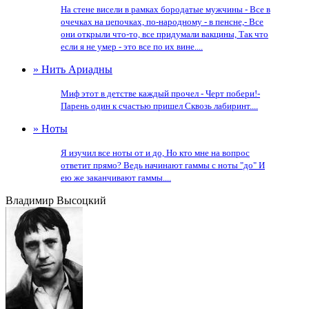
На стене висели в рамках бородатые мужчины - Все в
очечках на цепочках, по-народному - в пенсне,- Все
они открыли что-то, все придумали вакцины, Так что
если я не умер - это все по их вине....
» Нить Ариадны
Миф этот в детстве каждый прочел - Черт побери!-
Парень один к счастью пришел Сквозь лабиринт....
» Ноты
Я изучил все ноты от и до, Но кто мне на вопрос
ответит прямо? Ведь начинают гаммы с ноты "до" И
ею же заканчивают гаммы....
Владимир Высоцкий