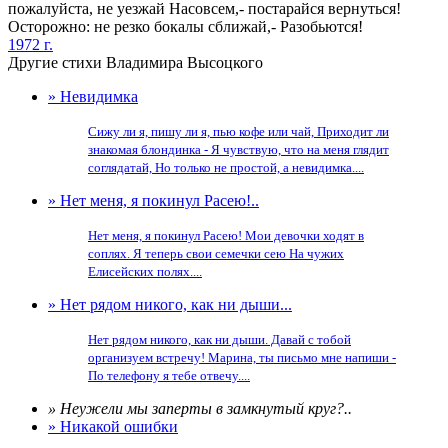
пожалуйста, не уезжай Насовсем,- постарайся вернуться!
Осторожно: не резко бокалы сближай,- Разобьются!
1972 г.
Другие стихи Владимира Высоцкого
» Невидимка
Сижу ли я, пишу ли я, пью кофе или чай, Приходит ли
знакомая блондинка - Я чувствую, что на меня глядит
соглядатай, Но только не простой, а невидимка....
» Нет меня, я покинул Расею!..
Нет меня, я покинул Расею! Мои девочки ходят в
соплях. Я теперь свои семечки сею На чужих
Елисейских полях....
» Нет рядом никого, как ни дыши...
Нет рядом никого, как ни дыши. Давай с тобой
организуем встречу! Марина, ты письмо мне напиши -
По телефону я тебе отвечу....
» Неужели мы заперты в замкнутый круг?..
» Никакой ошибки