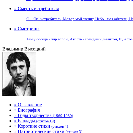
» Смерть истребителя
Я - "Як"-истребитель, Мотор мой звенит, Небо - моя обитель, Но 
» Смотрины
Там у соседа - пир горой, И гость - солидный, налитой, Ну а хозя
Владимир Высоцкий
» Оглавление
» Биография
» Годы творчества
(1960-1980)
» Баллады
(стихов 19)
» Короткие стихи
(стихов 4)
» Патриотические стихи
(стихов 3)