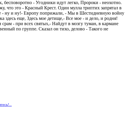
век, бесповоротно - Угодники идут легко, Пророки - неохотно.
жу, что это - Красный Крест. Один мулла триптих запрятал в
че - ну и ну!- Европу поприжали, - Мы в Шестидневную войну
 здесь еще, Здесь мое детище,- Все мое - и дело, и родня!
срам - при всех святых,- Найдут в мозгу туман, в кармане
твенный по группе. Сказал он тихо, делово - Такого не
тесь!...