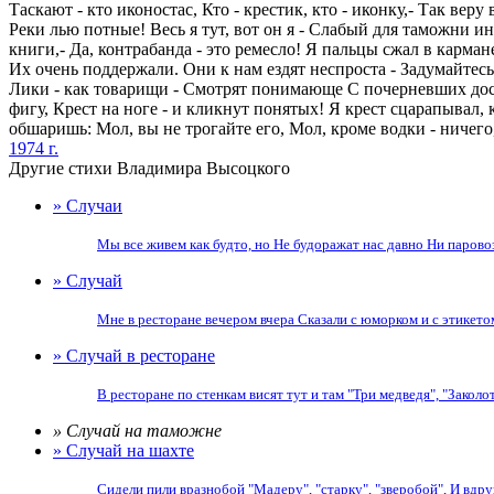
Таскают - кто иконостас, Кто - крестик, кто - иконку,- Так вер
Реки лью потные! Весь я тут, вот он я - Слабый для таможни ин
книги,- Да, контрабанда - это ремесло! Я пальцы сжал в карм
Их очень поддержали. Они к нам ездят неспроста - Задумайтесь о
Лики - как товарищи - Смотрят понимающе С почерневших досок 
фигу, Крест на ноге - и кликнут понятых! Я крест сцарапывал, к
обшаришь: Мол, вы не трогайте его, Мол, кроме водки - ничег
1974 г.
Другие стихи Владимира Высоцкого
» Случаи
Мы все живем как будто, но Не будоражат нас давно Ни паровоз
» Случай
Мне в ресторане вечером вчера Сказали с юморком и с этикетом,
» Случай в ресторане
В ресторане по стенкам висят тут и там "Три медведя", "Заколоты
» Случай на таможне
» Случай на шахте
Сидели пили вразнобой "Мадеру", "старку", "зверобой", И вдруг н