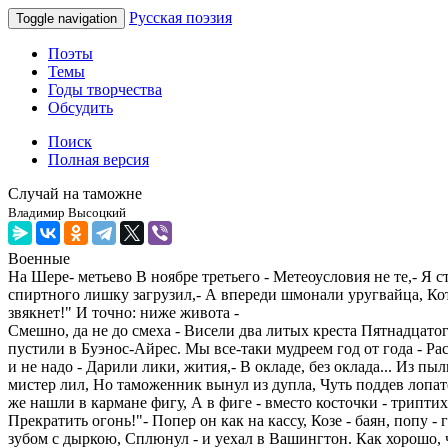
Русская поэзия
Toggle navigation
Поэты
Темы
Годы творчества
Обсудить
Поиск
Полная версия
Случай на таможне
Владимир Высоцкий
Военные
На Шере- метьево В ноябре третьего - Метеоусловия не те,- Я 
спиртного лишку загрузил,- А впереди шмонали уругвайца, Кото
звякнет!" И точно: ниже живота -
Смешно, да не до смеха - Висели два литых креста Пятнадцатого 
пустили в Буэнос-Айрес. Мы все-таки мудреем год от года - Ра
и не надо - Дарили лики, жития,- В окладе, без оклада... Из п
мистер лил, Но таможенник вынул из дупла, Чуть поддев лопат
же нашли в кармане фигу, А в фиге - вместо косточки - трипти
Прекратить огонь!"- Попер он как на кассу, Козе - баян, попу
зубом с дыркою, Сплюнул - и уехал в Вашингтон. Как хорошо, ч