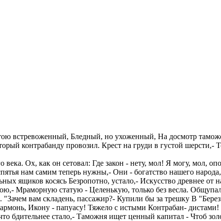
стою встревоженный, Бледный, но ухоженный, На досмотр таможен
рый контрабанду провозил. Крест на груди в густой шерсти,- То
века. Ох, как он сетовал: Где закон - нету, мол! Я могу, мол, о
спятья нам самим теперь нужны,- Они - богатство нашего народа,
ыльных ящиков косясь Безропотно, устало,- Искусство древнее от 
ою,- Мраморную статую - Целенькую, только без весла. Общупал
х. "Зачем вам складень, пассажир?- Купили бы за трешку В "Бер
 - гармонь, Икону - папуасу! Тяжело с истыми Контрабан- дистам
то бдительнее стало,- Таможня ищет ценный капитал - Чтоб золо