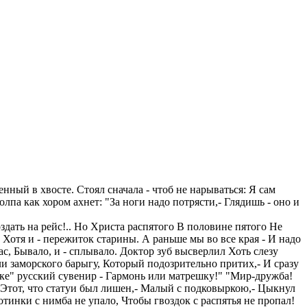
ный в хвосте. Стоял сначала - чтоб не нарываться: Я сам
лпа как хором ахнет: "За ноги надо потрясти,- Глядишь - оно и
поздать на рейс!.. Но Христа распятого В половине пятого Не
 Хотя и - пережиток старины. А раньше мы во все края - И надо
нас, Бывало, и - сплывало. Доктор зуб высверлил Хоть слезу
и заморского барыгу, Который подозрительно притих,- И сразу
езке" русский сувенир - Гармонь или матрешку!" "Мир-дружба!
и! Этот, что статуи был лишен,- Малый с подковыркою,- Цыкнул
тинки с нимба не упало, Чтобы гвоздок с распятья не пропал!