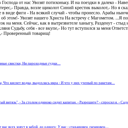
у в Господа от нас Увозят потихоньку. И на поездки в далеко - На
терес,- Правда, возле щиколот Синий крестик выколот,- Но я ска
ане в виде фиги - На всякий случай - чтобы пронесло. Арабы нын
б этом!- Увозят нашего Христа На встречу с Магометом. ...Я пока
на меня. Сейчас, как в вытрезвителе ханыгу, Разденут - стыд и 
ляня Судьбу, себя - все вкупе,- Но тут вступился за меня Ответс
о,- Проверенный товарищ!
ные свистки, Ни пароходные гудки....
 Что киснет водка, выдохлась икра - И что у них ученый по ракетам....
й витязь", - За столом одиноко сидит капитан. - Разрешите? - спросил я. - Сади
ас всех зовут в забой, до одного: У нас - стахановец, гагановец,...