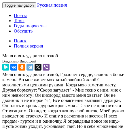
Русская поэзия
Toggle navigation
Поэты
Темы
Годы творчества
Обсудить
Поиск
Полная версия
Меня опять ударило в озноб...
Владимир Высоцкий
Меня опять ударило в озноб, Грохочет сердце, словно в бочке
камень. Во мне живет мохнатый злобный жлоб С
мозолистыми цепкими руками. Когда мою заметив маету,
Друзья бормочут: "Скоро загуляет",- Мне тесно с ним, мне с
ним невмоготу! Он кислород вместо меня хватает. Он не
двойник и не второе "я", Все объясненья выглядят дурацки,-
Он плоть и кровь - дурная кровь моя - Такое не приснится и
Стругацким. Он ждет, когда закончу свой виток, Моей рукою
выведет он строчку,- И стану я расчетлив и жесток И всех
продам - гуртом и в одиночку. Я оправданья вовсе не ищу,-
Пусть жизнь уходит, ускользает, тает. Но я себе мгновенья не