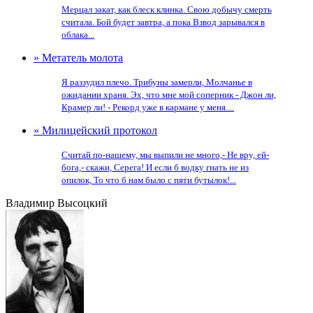
Мерцал закат, как блеск клинка. Свою добычу смерть
считала. Бой будет завтра, а пока Взвод зарывался в
облака...
» Метатель молота
Я раззудил плечо. Трибуны замерли, Молчанье в
ожидании храня. Эх, что мне мой соперник - Джон ли,
Крамер ли! - Рекорд уже в кармане у меня....
» Милицейский протокол
Считай по-нашему, мы выпили не много,- Не вру, ей-
бога,- скажи, Серега! И если б водку гнать не из
опилок, То что б нам было с пяти бутылок!...
Владимир Высоцкий