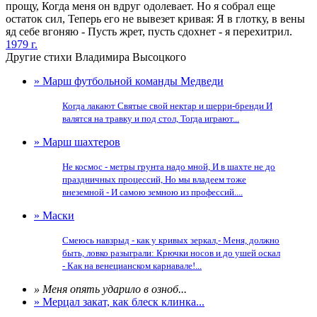
прощу, Когда меня он вдруг одолевает. Но я собрал еще
остаток сил, Теперь его не вывезет кривая: Я в глотку, в вены
яд себе вгоняю - Пусть жрет, пусть сдохнет - я перехитрил.
1979 г.
Другие стихи Владимира Высоцкого
» Марш футбольной команды Медведи
Когда лакают Святые свой нектар и шерри-бренди И
валятся на травку и под стол, Тогда играют...
» Марш шахтеров
Не космос - метры грунта надо мной, И в шахте не до
праздничных процессий, Но мы владеем тоже
внеземной - И самою земною из профессий....
» Маски
Смеюсь навзрыд - как у кривых зеркал,- Меня, должно
быть, ловко разыграли: Крючки носов и до ушей оскал
- Как на венецианском карнавале!...
» Меня опять ударило в озноб...
» Мерцал закат, как блеск клинка...