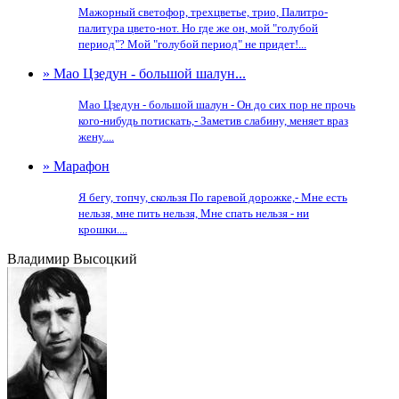
Мажорный светофор, трехцветье, трио, Палитро-
палитура цвето-нот. Но где же он, мой "голубой
период"? Мой "голубой период" не придет!...
» Мао Цзедун - большой шалун...
Мао Цзедун - большой шалун - Он до сих пор не прочь
кого-нибудь потискать,- Заметив слабину, меняет враз
жену....
» Марафон
Я бегу, топчу, скользя По гаревой дорожке,- Мне есть
нельзя, мне пить нельзя, Мне спать нельзя - ни
крошки....
Владимир Высоцкий