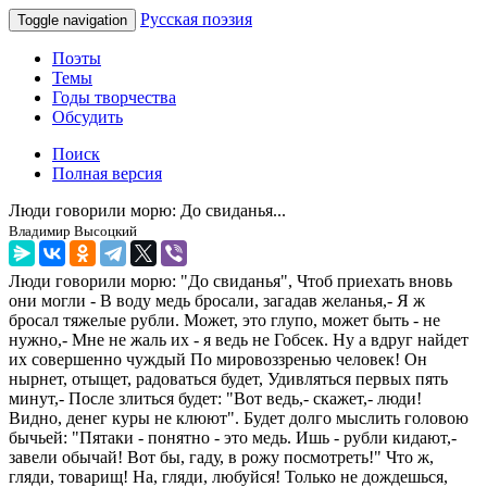
Русская поэзия
Toggle navigation
Поэты
Темы
Годы творчества
Обсудить
Поиск
Полная версия
Люди говорили морю: До свиданья...
Владимир Высоцкий
Люди говорили морю: "До свиданья", Чтоб приехать вновь
они могли - В воду медь бросали, загадав желанья,- Я ж
бросал тяжелые рубли. Может, это глупо, может быть - не
нужно,- Мне не жаль их - я ведь не Гобсек. Ну а вдруг найдет
их совершенно чуждый По мировоззренью человек! Он
нырнет, отыщет, радоваться будет, Удивляться первых пять
минут,- После злиться будет: "Вот ведь,- скажет,- люди!
Видно, денег куры не клюют". Будет долго мыслить головою
бычьей: "Пятаки - понятно - это медь. Ишь - рубли кидают,-
завели обычай! Вот бы, гаду, в рожу посмотреть!" Что ж,
гляди, товарищ! На, гляди, любуйся! Только не дождешься,