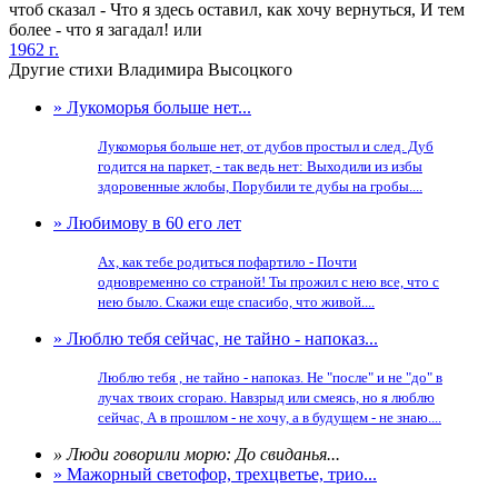
чтоб сказал - Что я здесь оставил, как хочу вернуться, И тем
более - что я загадал! или
1962 г.
Другие стихи Владимира Высоцкого
» Лукоморья больше нет...
Лукоморья больше нет, от дубов простыл и след. Дуб
годится на паркет, - так ведь нет: Выходили из избы
здоровенные жлобы, Порубили те дубы на гробы....
» Любимову в 60 его лет
Ах, как тебе родиться пофартило - Почти
одновременно со страной! Ты прожил с нею все, что с
нею было. Скажи еще спасибо, что живой....
» Люблю тебя сейчас, не тайно - напоказ...
Люблю тебя , не тайно - напоказ. Не "после" и не "до" в
лучах твоих сгораю. Навзрыд или смеясь, но я люблю
сейчас, А в прошлом - не хочу, а в будущем - не знаю....
» Люди говорили морю: До свиданья...
» Мажорный светофор, трехцветье, трио...