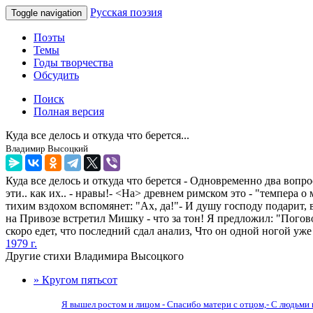
Русская поэзия
Toggle navigation
Поэты
Темы
Годы творчества
Обсудить
Поиск
Полная версия
Куда все делось и откуда что берется...
Владимир Высоцкий
Куда все делось и откуда что берется - Одновременно два вопро
эти.. как их.. - нравы!- <На> древнем римском это - "темпера о
тихим вздохом вспомянет: "Ах, да!"- И душу господу подарит, 
на Привозе встретил Мишку - что за тон! Я предложил: "Поговор
скоро едет, что последний сдал анализ, Что он одной ногой уж
1979 г.
Другие стихи Владимира Высоцкого
» Кругом пятьсот
Я вышел ростом и лицом - Спасибо матери с отцом,- С людьми в 