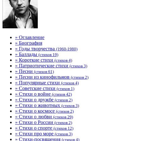
» Оглавление
» Биография
» Годы творчества
(1960-1980)
» Баллады
(стихов 19)
» Короткие стихи
(стихов 4)
» Патриотические стихи
(стихов 3)
» Песни
(стихов 61)
» Песни из кинофильмов
(стихов 2)
» Популярные стихи
(стихов 4)
» Советские стихи
(стихов 1)
» Стихи о войне
(стихов 42)
» Стихи о дружбе
(стихов 2)
» Стихи о животных
(стихов 3)
» Стихи о космосе
(стихов 2)
» Стихи о любви
(стихов 29)
» Стихи о России
(стихов 2)
» Стихи о спорте
(стихов 12)
» Стихи про море
(стихов 3)
» Стихи-посвящения
(стихов 4)