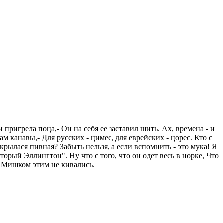
 пригрела поца,- Он на себя ее заставил шить. Ах, времена - и
ам канавы,- Для русских - цимес, для еврейских - цорес. Кто с
рылася пивная? Забыть нельзя, а если вспомнить - это мука! Я
орый Эллингтон". Ну что с того, что он одет весь в норке, Что
с Мишком этим не кивались.