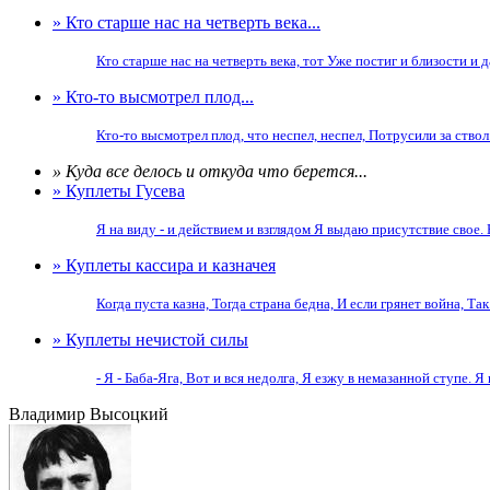
» Кто старше нас на четверть века...
Кто старше нас на четверть века, тот Уже постиг и близости и д
» Кто-то высмотрел плод...
Кто-то высмотрел плод, что неспел, неспел, Потрусили за ствол - о
» Куда все делось и откуда что берется...
» Куплеты Гусева
Я на виду - и действием и взглядом Я выдаю присутствие свое. 
» Куплеты кассира и казначея
Когда пуста казна, Тогда страна бедна, И если грянет война, Так 
» Куплеты нечистой силы
- Я - Баба-Яга, Вот и вся недолга, Я езжу в немазанной ступе. Я 
Владимир Высоцкий