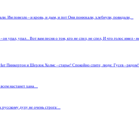
али. Им повезло - и кровь, и дым, и пот Они понюхали, хлебнули, повидали,...
н упал, упал... Вот вам песня о том, кто не спел, не спел, И что голос имел - не 
Нат Пинкертон и Шерлок Холмс - старье! Спокойно спите, люди: Гусев - рядом!.
всем настанет хана....
к русскому духу не очень строга:...