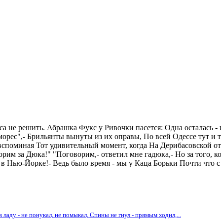
са не решить. Абрашка Фукс у Ривочки пасется: Одна осталась - и
 морес",- Брильянты вынуты из их оправы, По всей Одессе тут и т
вспоминая Тот удивительный момент, когда На Дерибасовской отк
им за Дюка!" "Поговорим,- ответил мне гадюка,- Но за того, кот
е в Нью-Йорке!- Ведь было время - мы у Каца Борьки Почти что 
ладу - не понукал, не помыкал, Спины не гнул - прямым ходил,...