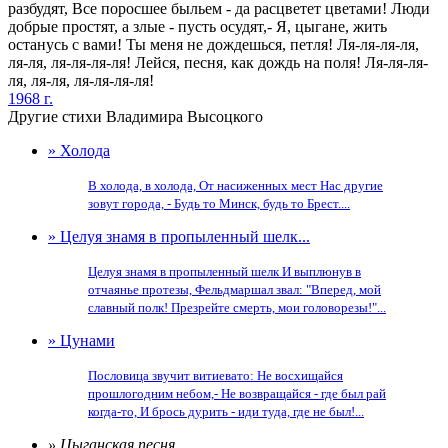
разбудят, Все поросшее быльем - да расцветет цветами! Люди
добрые простят, а злые - пусть осудят,- Я, цыгане, жить
останусь с вами! Ты меня не дождешься, петля! Ля-ля-ля-ля,
ля-ля, ля-ля-ля-ля! Лейся, песня, как дождь на поля! Ля-ля-ля-
ля, ля-ля, ля-ля-ля-ля!
1968 г.
Другие стихи Владимира Высоцкого
» Холода
В холода, в холода, От насиженных мест Нас другие
зовут города, - Будь то Минск, будь то Брест....
» Целуя знамя в пропыленный шелк...
Целуя знамя в пропыленный шелк И выплюнув в
отчаянье протезы, Фельдмаршал звал: "Вперед, мой
славный полк! Презрейте смерть, мои головорезы!"...
» Цунами
Пословица звучит витиевато: Не восхищайся
прошлогодним небом,- Не возвращайся - где был рай
когда-то, И брось дурить - иди туда, где не был!...
» Цыганская песня