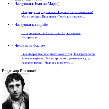
» Частушки (Иван да Марья)
- Подходи, народ, смелее - Слушай, переспрашивай!
Мы споем про Евстигнея - Государя нашего....
» Частушки к свадьбе
Не сгрызть меня - Невеста я! Эх, жизнь моя
Интересная!...
» Человек за бортом
Был шторм. Канаты рвали кожу с рук, И якорная цепь
визжала чертом. Пел ветер песню дьявола, и вдруг
Раздался голос: - Человек за бортом!...
Владимир Высоцкий