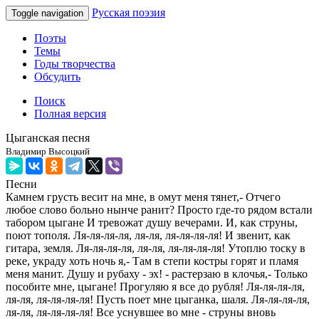
Русская поэзия
Toggle navigation
Поэты
Темы
Годы творчества
Обсудить
Поиск
Полная версия
Цыганская песня
Владимир Высоцкий
Песни
Камнем грусть весит на мне, в омут меня тянет,- Отчего
любое слово больно нынче ранит? Просто где-то рядом встали
табором цыгане И тревожат душу вечерами. И, как струны,
поют тополя. Ля-ля-ля-ля, ля-ля, ля-ля-ля-ля! И звенит, как
гитара, земля. Ля-ля-ля-ля, ля-ля, ля-ля-ля-ля! Утоплю тоску в
реке, украду хоть ночь я,- Там в степи костры горят и пламя
меня манит. Душу и рубаху - эх! - растерзаю в клочья,- Только
пособите мне, цыгане! Прогуляю я все до рубля! Ля-ля-ля-ля,
ля-ля, ля-ля-ля-ля! Пусть поет мне цыганка, шаля. Ля-ля-ля-ля,
ля-ля, ля-ля-ля-ля! Все уснувшее во мне - струны вновь