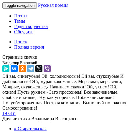
Русская поэзия
Toggle navigation
Поэты
Темы
Годы творчества
Обсудить
Поиск
Полная версия
Странные скачки
Владимир Высоцкий
Эй вы, синегубые! Эй, холодноносые! Эй вы, стукозубые И
дыбоволосые! Эй, мурашкокожаные, Мерзляки, мерзлячки,
Мокрые, скукоженые,- Начинаем скачки! Эй, ухнем! Эй,
охнем! Пусть рухнем - Зато просохнем! Все закоченелые,
Слабые и хилые,- Ну, как угорелые, Побежали, милые!
Полуобмороженная Пестрая компания, Выполняй положеное
Самосогревание!
1973 г.
Другие стихи Владимира Высоцкого
» Старательская