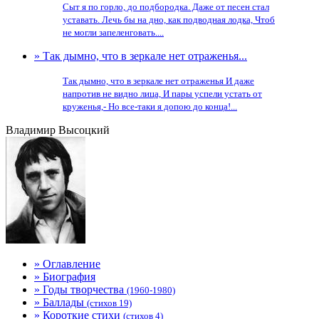
Сыт я по горло, до подбородка. Даже от песен стал
уставать. Лечь бы на дно, как подводная лодка, Чтоб
не могли запеленговать....
» Так дымно, что в зеркале нет отраженья...
Так дымно, что в зеркале нет отраженья И даже
напротив не видно лица, И пары успели устать от
круженья,- Но все-таки я допою до конца!...
Владимир Высоцкий
» Оглавление
» Биография
» Годы творчества
(1960-1980)
» Баллады
(стихов 19)
» Короткие стихи
(стихов 4)