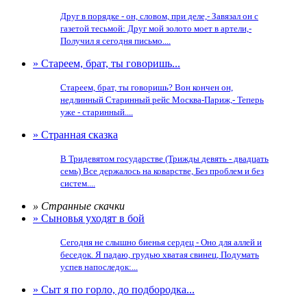
Друг в порядке - он, словом, при деле,- Завязал он с
газетой тесьмой: Друг мой золото моет в артели,-
Получил я сегодня письмо....
» Стареем, брат, ты говоришь...
Стареем, брат, ты говоришь? Вон кончен он,
недлинный Старинный рейс Москва-Париж,- Теперь
уже - старинный....
» Странная сказка
В Тридевятом государстве (Трижды девять - двадцать
семь) Все держалось на коварстве, Без проблем и без
систем....
» Странные скачки
» Сыновья уходят в бой
Сегодня не слышно биенья сердец - Оно для аллей и
беседок. Я падаю, грудью хватая свинец, Подумать
успев напоследок:...
» Сыт я по горло, до подбородка...