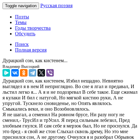
Русская поэзия
Toggle navigation
Поэты
Темы
Годы творчества
Обсудить
Поиск
Полная версия
Дурацкий сон, как кистенем...
Владимир Высоцкий
Дурацкий сон, как кистенем, Избил нещадно. Невнятно
выглядел я в нем И неприглядно. Во сне я лгал и предавал, И
льстил легко я... А я и не подозревал В себе такое. Еще сжимал
я кулаки И бил с натугой, Но мягкой кистию руки, А не
упругой. Тускнело сновиденье, но Опять являлось.
Смыкались веки, и оно Возобновлялось.
Я не шагал, а семенил На ровном брусе, Ни разу ногу не
сменил,- ТрусИл и трУсил. Я перед сильным лебезил, Пред
злобным гнулся. И сам себе я мерзок был, Но не проснулся. Да
это бред - я свой же стон Слыхал сквозь дрему, Но это мне
приснился сон, А не другому. Очнулся я и разобрал Обрывок