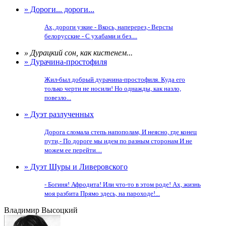
» Дороги... дороги...
Ах, дороги узкие - Вкось, наперерез,- Версты
белорусские - С ухабами и без....
» Дурацкий сон, как кистенем...
» Дурачина-простофиля
Жил-был добрый дурачина-простофиля. Куда его
только черти не носили! Но однажды, как назло,
повезло...
» Дуэт разлученных
Дорога сломала степь напополам, И неясно, где конец
пути,- По дороге мы идем по разным сторонам И не
можем ее перейти....
» Дуэт Шуры и Ливеровского
- Богиня! Афродита! Или что-то в этом роде! Ах, жизнь
моя разбита Прямо здесь, на пароходе!...
Владимир Высоцкий