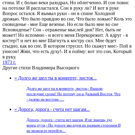
стона. И с болью веки разодрал, Но облегченно. И сон повис
на потолке И распластался. Сон в руку ли? И вот в руке
Вопрос остался. Я вымыл руки - он в спине Холодной
дрожью. Что было правдою во сне, Что было ложью? Коль это
сновиденье - мне Еще везенье. Но если было мне во сне
Ясновиденье? Сон - отраженье мыслей дня? Нет, быть не
может! Но вспомню - и всего меня Перекорежит. А вдруг - в
костер?! и нет во мне Шагнуть к костру сил. Мне будет
стыдно, как во сне, В котором струсил. Но скажут мне:- Пой в
унисон! Жми, что есть духу!- И я пойму: вот это сон, Который
в руку.
1973 г.
Другие стихи Владимира Высоцкого
» Долго же шел ты в конверте, листок...
Долго же шел ты в конверте, листок,- Вышли
последние сроки! Но потому он и Дальний Восток, Что
- далеко на востоке......
» Дорога, дорога - счета нет шагам...
Дорога, дорога - счета нет шагам, И не знаешь, где
конец пути,- По дороге мы идем по разным сторонам И
не можем ее перейти....