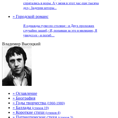
спрятались в норы. А у меня в этот час еще тысяча
дел,- Задерни шторы...
» Городской романс
Я однажды гулял по столице - и Двух прохожих
случайно зашиб,- И, попавши за это в милицию, Я
увидел ее - и погиб....
Владимир Высоцкий
» Оглавление
» Биография
» Годы творчества
(1960-1980)
» Баллады
(стихов 19)
» Короткие стихи
(стихов 4)
» Патриотические стихи
(стихов 3)