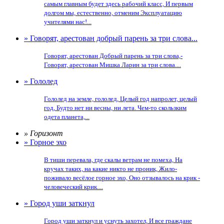
самым главным будет здесь рабочий класс, И первым
долгом мы, естественно, отменим Эксплуатацию
учителями нас!...
» Говорят, арестован добрый парень за три слова...
Говорят, арестован Добрый парень за три слова,-
Говорят, арестован Мишка Ларин за три слова....
» Гололед
Гололед на земле, гололед, Целый год напролет, целый
год, Будто нет ни весны, ни лета. Чем-то скользким
одета планета,...
» Горизонт
» Горное эхо
В тиши перевала, где скалы ветрам не помеха, На
кручах таких, на какие никто не проник, Жило-
поживало весёлое горное эхо, Оно отзывалось на крик -
человеческий крик....
» Город уши заткнул
Город уши заткнул и уснуть захотел, И все граждане