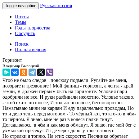
Русская поэзия
Toggle navigation
Поэты
Темы
Годы творчества
Обсудить
Поиск
Полная версия
Горизонт
Владимир Высоцкий
Чтоб не было следов - повсюду подмели. Ругайте же меня,
позорьте и трезвоньте ! Мой финиш - горизонт, а лента - край
земли, Я должен первым быть на горизонте. Условия пари
одобрили не все, И руки разбивали неохотно. Условье таково,
- чтоб ехать по шоссе, И только по шоссе, бесповоротно.
Наматываю мили на кардан И еду параллельно проводам, Но
то и дело тень перед мотором - То чёрный кот, то кто-то в чём-
то чёрном. Я знаю, мне не раз в колеса палки ткнут.
Догадываюсь, в чём и как меня обманут. Я знаю, где мой бег с
ухмылкой пресекут И где через дорогу трос натянут.
Но стрелки я топлю. На этих скоростях Песчинка обретает