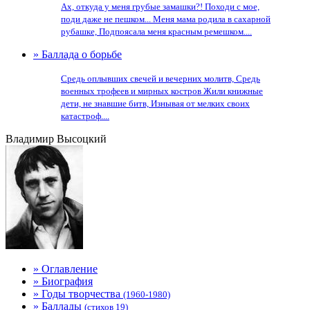
Ах, откуда у меня грубые замашки?! Походи с мое,
поди даже не пешком... Меня мама родила в сахарной
рубашке, Подпоясала меня красным ремешком....
» Баллада о борьбе
Сpедь оплывших свечей и вечеpних молитв, Сpедь
военных тpофеев и миpных костpов Жили книжные
дети, не знавшие битв, Изнывая от мелких своих
катастpоф....
Владимир Высоцкий
» Оглавление
» Биография
» Годы творчества
(1960-1980)
» Баллады
(стихов 19)