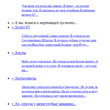
Для меня эта ночь вне закона. Я пишу - по ночам
больше тем. Я хватаюсь за диск телефона И набираю
вечное 07....
» А мы живем в мертвящей пустоте...
» Агент 07
Себя от надоевшей славы спрятав, В одном из их
Соединенных Штатов, В глуши и дебрях чуждых нам
систем Жил-был, известный больше, чем Иуда,...
» Аисты
Небо этого дня ясное, Но теперь в нем броня лязгает. А
по нашей земле гул стоит, И деревья в смоле, - грустно
им....
» Антисемиты
Зачем мне считаться шпаной и бандитом - Не лучше ль
податься мне в антисемиты: На их стороне хоть и нету
законов,- Поддержка и энтузиазм миллионов....
» Ах, откуда у меня грубые замашки...