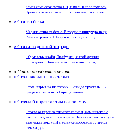
Земля сама себя глотает И, тычась в небо головой,
Провалы памяти латает То человеком, то травой....
» Стирка белья
Марина стирает белье. В гордыне шипучую пену
Рабочие руки ее Швыряют на голую стену....
» Стихи из детской тетради
...О, матерь Ахайя, Пробудись, я твой лучник
последний... Почему захотелось мне снова,...
» Стихи попадают в печать...
» Стол накрыт на шестерых...
Стол накрыт на шестерых - Розы да хрусталь... А
среди гостей моих - Горе да печаль....
» Стояла батарея за этим вот холмом...
Стояла батарея за этим вот холмом, Нам ничего не
слышно, а здесь остался гром. Под этим снегом трупы
еще лежат вокруг, И в воздухе морозном остались
взмахи рук....