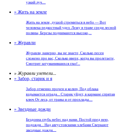
узкий луч....
» Жить на земле
Жить на земле, душой стремиться в небо — Вот
человека редкостный удел. Лежу в траве среди лесной
поляны, Березы поднимаются высоко,...
» Журавли
Журавли, наверно, вы не знаете, Сколько песен
сложено про вас, Сколько вверх, когда вы пролетаете,
Смотрит затуманившихся глаз!...
» Журавли улетели...
» Забор, старик и я
Забор отменно прочен и колюч, Под облака
вздымается ограда... Старик уйдет, в кармане спрятав
ключ От леса, от травы и от прохлады....
» Звездные дожди
Бездонна глубь небес над нами. Постой пред нею,
подожди... Над августовскими хлебами Сверкают
звездные дожди....