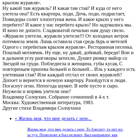
крылом журавля».
Ну какой там журавль? И какая там стая? И куда от него
улетела она? Есть квартира, поди, Дочь, поди, подрастает,
Помидоры солит хлопотунья жена. И какое крыло у него
перебито? И какое у нас перебито крыло? Но задумались мы.
И вино не допито. Сладковатой печалью нам душу свело.
«Журавли улетели, журавли улетели!!! От холодных ветров
потемнела земля. Лишь оставила стая средь бурь и метелей
Одного с перебитым крылом журавля». Ресторанная песенка.
Пошлый мотивчик. Ну еще, ну давай, добивай, береди! Вон и
в дальнем углу разговоры затихли, Душит рюмку майор со
Звездой на груди. Побледнела и женщина, губы кусая, С
повтореньем припева больней и больней... Иль у каждого есть
улетевшая стая? Или каждый отстал от своих журавлей?
Допоет и вернется в ночную квартиру. Разойдутся и люди.
Погаснут огни. Непогода шумит. В небе пусто и сыро.
Неужели и впрямь улетели они?
Владимир Солоухин. Собрание сочинений в 4-х т.
Москва: Художественная литература, 1983.
Другие стихи Владимира Солоухина
» Жизнь моя, что мне делать с нею...
Жизнь моя, что мне делать с нею, То блеснет, то нет из-
за туч. Помоложе я был цельнее, Был направлен, как