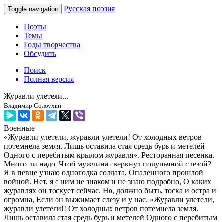
Русская поэзия
Toggle navigation
Поэты
Темы
Годы творчества
Обсудить
Поиск
Полная версия
Журавли улетели...
Владимир Солоухин
Военные
«Журавли улетели, журавли улетели! От холодных ветров
потемнела земля. Лишь оставила стая средь бурь и метелей
Одного с перебитым крылом журавля». Ресторанная песенка.
Много ли надо, Чтоб мужчина сверкнул полупьяной слезой?
Я в певце узнаю одногодка солдата, Опаленного прошлой
войной. Нет, я с ним не знаком и не знаю подробно, О каких
журавлях он тоскует сейчас. Но, должно быть, тоска и остра и
огромна, Если он выжимает слезу и у нас. «Журавли улетели,
журавли улетели!! От холодных ветров потемнела земля.
Лишь оставила стая средь бурь и метелей Одного с перебитым