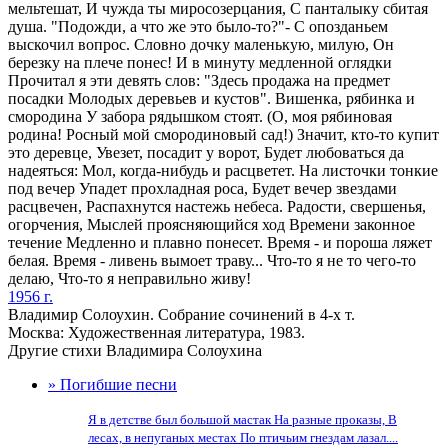
мельтешат, И чужда ты миросозерцания, С панталыку сбитая
душа. "Подожди, а что же это было-то?"- С опозданьем
выскочил вопрос. Словно дочку маленькую, милую, Он
березку на плече понес! И в минуту медленной оглядки
Прочитал я эти девять слов: "Здесь продажа на предмет
посадки Молодых деревьев и кустов". Вишенка, рябинка и
смородина У забора рядышком стоят. (О, моя рябиновая
родина! Росный мой смородиновый сад!) Значит, кто-то купит
это деревце, Увезет, посадит у ворот, Будет любоваться да
надеяться: Мол, когда-нибудь и расцветет. На листочки тонкие
под вечер Упадет прохладная роса, Будет вечер звездами
расцвечен, Распахнутся настежь небеса. Радости, свершенья,
огорчения, Мыслей проясняющийся ход Времени законное
течение Медленно и плавно понесет. Время - и пороша ляжет
белая. Время - ливень вымоет траву... Что-то я не то чего-то
делаю, Что-то я неправильно живу!
1956 г.
Владимир Солоухин. Собрание сочинений в 4-х т.
Москва: Художественная литература, 1983.
Другие стихи Владимира Солоухина
» Погибшие песни
Я в детстве был большой мастак На разные проказы, В
лесах, в непуганых местах По птичьим гнездам лазал....