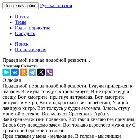
Русская поэзия
Toggle navigation
Поэты
Темы
Годы творчества
Обсудить
Поиск
Полная версия
Прадед мой не знал подобной резвости...
Владимир Солоухин
О любви
Прадед мой не знал подобной резвости. Будучи привержен к
шалашу. Все куда-то еду я в троллейбусе, И не просто еду, а
спешу. Вот, смотрите, прыгнул из трамвая, Вот, смотрите,
ринулся в метро, Вот под красный свет перебегаю, Улицей
лавирую хитро. Вот толкусь у будки автомата, Злюсь, стучу
монетой о стекло. Вот меня от Сретенки к Арбату
Завихреньем жизни повлекло. Вот такси хватаю без причины,
Вновь бегу неведомо зачем. Вот толкаю взрослого мужчину С
крохотной березкой на плече.
Пред глазами у меня - мелькание, В голове - мыслишки