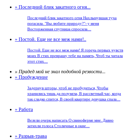
» Последний блик закатного огня...
Последний блик закатного огня Нахлынувшая туча
погасила. "Вы любите природу?"- у меня
Восторженная спутница спросила....
» Постой. Еще не все меж нами!..
Постой. Еще не все меж нами! Я горечь первых чувств
моих В стих превращу тебе на память, Чтоб ты читала
этот стих....
» Прадед мой не знал подобной резвости...
» Пробуждение
Задернув шторы, чтоб не пробудиться, Чтобы
хранились тишь да полумгла, В рассветный час, когда
так сладко спится, В своей квартире девушка спала....
» Работа
Велели очерк написать О свиноферме мне. Давно
затихли голоса Столичные в окне....
» Разрыв-трава