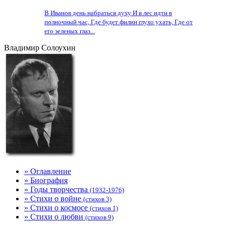
В Иванов день набраться духу И в лес идти в
полночный час, Где будет филин глухо ухать, Где от
его зеленых глаз...
Владимир Солоухин
» Оглавление
» Биография
» Годы творчества
(1932-1976)
» Стихи о войне
(стихов 3)
» Стихи о космосе
(стихов 1)
» Стихи о любви
(стихов 9)