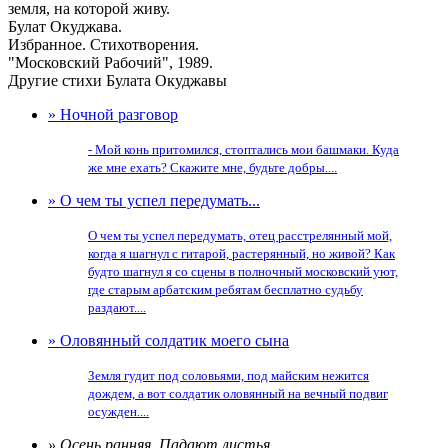
земля, на которой живу.
Булат Окуджава.
Избранное. Стихотворения.
"Московский Рабочий", 1989.
Другие стихи Булата Окуджавы
» Ночной разговор
- Мой конь притомился, стоптались мои башмаки. Куда
же мне ехать? Скажите мне, будьте добры....
» О чем ты успел передумать...
О чем ты успел передумать, отец расстрелянный мой,
когда я шагнул с гитарой, растерянный, но живой? Как
будто шагнул я со сцены в полночный московский уют,
где старым арбатским ребятам бесплатно судьбу
раздают....
» Оловянный солдатик моего сына
Земля гудит под соловьями, под майским нежится
дождем, а вот солдатик оловянный на вечный подвиг
осужден....
» Осень ранняя. Падают листья...