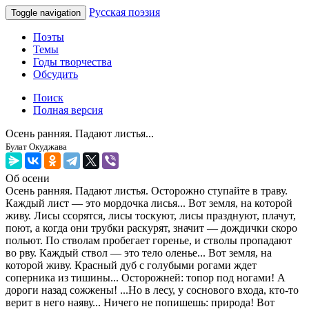
Русская поэзия
Toggle navigation
Поэты
Темы
Годы творчества
Обсудить
Поиск
Полная версия
Осень ранняя. Падают листья...
Булат Окуджава
Об осени
Осень ранняя. Падают листья. Осторожно ступайте в траву.
Каждый лист — это мордочка лисья... Вот земля, на которой
живу. Лисы ссорятся, лисы тоскуют, лисы празднуют, плачут,
поют, а когда они трубки раскурят, значит — дождички скоро
польют. По стволам пробегает горенье, и стволы пропадают
во рву. Каждый ствол — это тело оленье... Вот земля, на
которой живу. Красный дуб с голубыми рогами ждет
соперника из тишины... Осторожней: топор под ногами! А
дороги назад сожжены! ...Но в лесу, у соснового входа, кто-то
верит в него наяву... Ничего не попишешь: природа! Вот