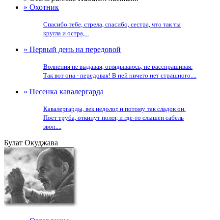
» Охотник
Спасибо тебе, стрела, спасибо, сестра, что так ты
кругла и остра,...
» Первый день на передовой
Волнения не выдавая, оглядываюсь, не расспрашивая.
Так вот она - передовая! В ней ничего нет страшного....
» Песенка кавалергарда
Кавалергарды, век недолог, и потому так сладок он.
Поет труба, откинут полог, и где-то слышен сабель
звон....
Булат Окуджава