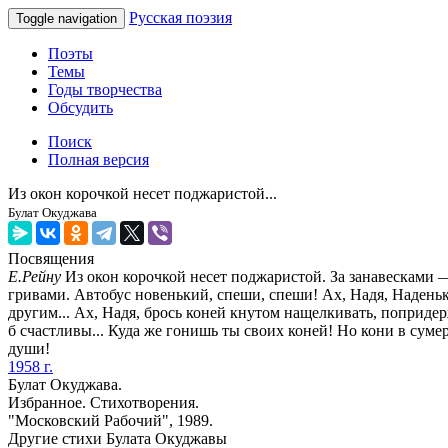
Русская поэзия
Toggle navigation
Поэты
Темы
Годы творчества
Обсудить
Поиск
Полная версия
Из окон корочкой несет поджаристой...
Булат Окуджава
Посвящения
Е.Рейну
Из окон корочкой несет поджаристой. За занавесками —
гривами. Автобус новенький, спеши, спеши! Ах, Надя, Наденьк
другим... Ах, Надя, брось коней кнутом нащелкивать, поприде
б счастливы... Куда же гонишь ты своих коней! Но кони в сум
души!
1958 г.
Булат Окуджава.
Избранное. Стихотворения.
"Московский Рабочий", 1989.
Другие стихи Булата Окуджавы