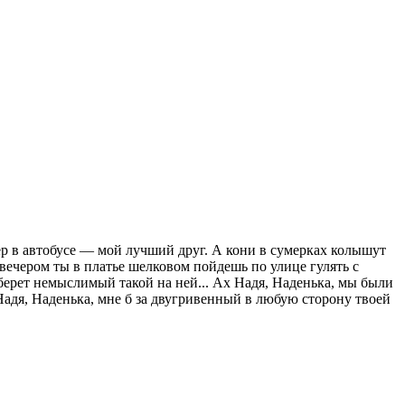
ер в автобусе — мой лучший друг. А кони в сумерках колышут
вечером ты в платье шелковом пойдешь по улице гулять с
 берет немыслимый такой на ней... Ах Надя, Наденька, мы были
Надя, Наденька, мне б за двугривенный в любую сторону твоей