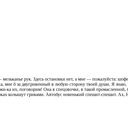
 мельканье рук. Здесь остановки нет, а мне — пожалуйста: шоф
а, мне б за двугривенный в любую сторону твоей души. Я знаю, 
ржи-ка их, поговорим! Она в спецовочке, в такой промасленной,
ерках колышут гривами. Автобус новенький спешит-спешит. Ах, 