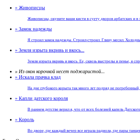
» Живописцы
Живописцы, окуните ваши кисти в суету дворов арбатских и в з
» Замок надежды
Я строил замок надежды. Строил-строил. Глину месил. Холодны
» Земля изрыта вкривь и вкось...
Земля изрыта вкривь и вкось. Ее, сквозь выстрелы и пенье, я 
» Из окон корочкой несет поджаристой...
» Искала прачка клад
На дне глубокого корыта так много лет подряд не погребенный, 
» Капли датского короля
В раннем детстве верил я, что от всех болезней капель Датского 
» Король
Во дворе, где каждый вечер все играла радиола, где пары танце