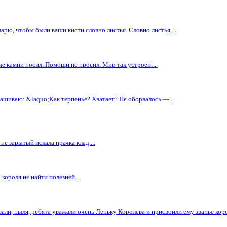
арю, чтобы были ваши кисти словно листья. Словно листья,...
е камни носил. Помощи не просил. Мир так устроен:...
спрашиваю: &laquo;Как терпенье? Хватает? Не оборвалось —...
не зарытый искала прачка клад....
короля не найти полезней....
вали, пыля, ребята уважали очень Леньку Королева и присвоили ему званье корол