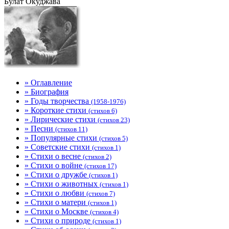
Булат Окуджава
» Оглавление
» Биография
» Годы творчества
(1958-1976)
» Короткие стихи
(стихов 6)
» Лирические стихи
(стихов 23)
» Песни
(стихов 11)
» Популярные стихи
(стихов 5)
» Советские стихи
(стихов 1)
» Стихи о весне
(стихов 2)
» Стихи о войне
(стихов 17)
» Стихи о дружбе
(стихов 1)
» Стихи о животных
(стихов 1)
» Стихи о любви
(стихов 7)
» Стихи о матери
(стихов 1)
» Стихи о Москве
(стихов 4)
» Стихи о природе
(стихов 1)