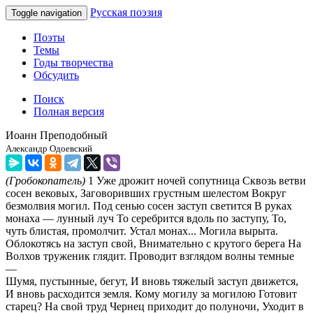
Русская поэзия
Toggle navigation
Поэты
Темы
Годы творчества
Обсудить
Поиск
Полная версия
Иоанн Преподобный
Александр Одоевский
(Гробокопатель)
1 Уже дрожит ночей сопутница Сквозь ветви
сосен вековых, Заговоривших грустным шелестом Вокруг
безмолвия могил. Под сенью сосен заступ светится В руках
монаха — лунный луч То серебрится вдоль по заступу, То,
чуть блистая, промолчит. Устал монах... Могила вырыта.
Облокотясь на заступ свой, Внимательно с крутого берега На
Волхов труженик глядит. Проводит взглядом волны темные
—
Шумя, пустынные, бегут, И вновь тяжелый заступ движется,
И вновь расходится земля. Кому могилу за могилою Готовит
старец? На свой труд Чернец приходит до полуночи, Уходит в