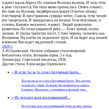
плывет вдоль берега По темным Волхова волнам, И тихо тень
к реке спускается, Но пена мимо пронеслась. Опять плывет...
Во тьме по Волхову Заср
е
брилася чешуя Ответно облаку
блестящему В пространном сумраке небес. Сквозь тучи тихий
рог прорезался, И завиднелись на волнах Тела безглавые, и
головы, Качаясь медленно, плывут. Людей развалины
разметаны По полусумрачной реке,— Течет живая, полна
ласкою, И трупы трепетно несет. Стоит чернец, склонясь над
Волховом, На плечи он подъемлет труп, И на берег под ношей
влажною Восходит медленной стопой.
1829 г.
А.И.Одоевский. Полное собрание стихотворений.
Библиотека поэта. Большая серия. 2-е изд.
Ленинград: Советский писатель, 1958.
Другие стихи Александра Одоевского
» И если ты за то сочел безумным брата...
И если ты за то сочел безумным брата, Что сердце
ссорится с умом, То верно бы пришлось и самого
Сократа - Врасплох - отправить в желтый дом....
» Из детских всех воспоминаний...
Из детских всех воспоминаний Одно во мне свежее