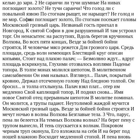
келью до зари. 2 Не саранчи ли тучи шумные На нивах
поглощают золото? Не тучи саранчи! Что голод ли с
повальной язвою По стогнам рыщет, не нарыщет? Не голод и
не мор. Соф
и
и поглощает золото, По стогнам посекает головы
Московский грозный царь. Незваный гость приехал в
Новгород, К святой Софии в дом разрушенный И там устроил
торг. Он ненасытен: на распутиях, Вдоль берегов кручинных
Волхова, Во всех пяти концах, Везде за бойней бойни
строятся, И человечье мясо режется Для грозного царя. Средь
площади, средь волн немеющих Блестящий круг описан
копьями, Стоит над плахою палач; — Безмолвно ждут... вдруг
площадь вскрикнула, Глухими отозвалось воплями Паденье
топора. В толпе монах молился шепотом, В молитвенном
самозабвении Он имя называл. Взглянул... Палач, покрытый
кровию, Держал отсеченную голову Над бледною толпой. Он
бросил... и толпа отхлынула. Палач взял плат... отер им
медленно Свой каплющий топор, И поднял снова... Имя
новое Святой отец прерывным шепотом В молитве поминал.
Он молится, а трупы падают. Неутолимой жаждой мучится
Московский грозный царь. Везде за бойней бойни строятся И
мечут ночью в волны Волхова Безглавые тела. 3 Что, парус,
пена ли белеется На темных Волхова волнах? На берег пену с
трупом вынесло, И тень спускается к волнам. Покровом
черным труп окинула, Его взложила на себя И на берег под
ношей влажною Восходит медленной стопой. И пена вновь