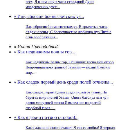
всех, Я в нем ищу в часы страданий Душе
младенческих утех....
» Иль, сбросив бремя светских уз...
Иль, сбросив бремя светских уз, В крылатые часы
отдохновенья, С беспечностью любимца муз Питаю
огнь воображенья...
» Иоанн Преподобный
» Как недвижимы волны гор...
Как недвижмы волны гор, Обнявших тесно мой обзор
Непроницаемою гранью! За ними — полный жизни
мир,...
» Как сладок первый день среди полей отчизны...
Как сладок первый день среди полей отчизны, На
берегах излучистой Усьмы! Опять блеснул нам луч
давно минувшей жизни И вывел нас из долгой
скорбной тьмы......
» Как я давно поэзию оставил!..
Как я давно поэзию оставил! Я так ее любил! Я черпал