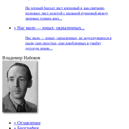
На черный бархат лист кленовый я, как святыню,
положил: лист золотой с пыльцой пунцовой между
лиловых тонких жил....
» Нас мало — юных, окрыленных...
Нас мало — юных, окрыленных, не задохнувшихся в
пыли, еще простых, еще влюбленных в улыбку
детскую земли....
Владимир Набоков
» Оглавление
» Биография