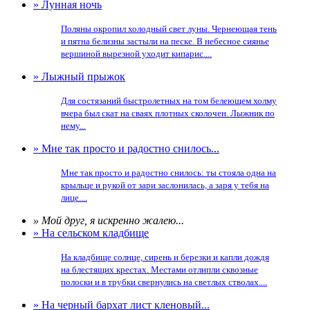
» Лунная ночь
Поляны окропил холодный свет луны. Чернеющая тень
и пятна белизны застыли на песке. В небесное сиянье
вершиной вырезной уходит кипарис....
» Лыжный прыжок
Для состязаний быстролетных на том белеющем холму
вчера был скат на сваях плотных сколочен. Лыжник по
нему...
» Мне так просто и радостно снилось...
Мне так просто и радостно снилось: ты стояла одна на
крыльце и рукой от зари заслонилась, а заря у тебя на
лице....
» Мой друг, я искренно жалею...
» На сельском кладбище
На кладбище солнце, сирень и березки и капли дождя
на блестящих крестах. Местами отлипли сквозные
полоски и в трубки свернулись на светлых стволах....
» На черный бархат лист кленовый...