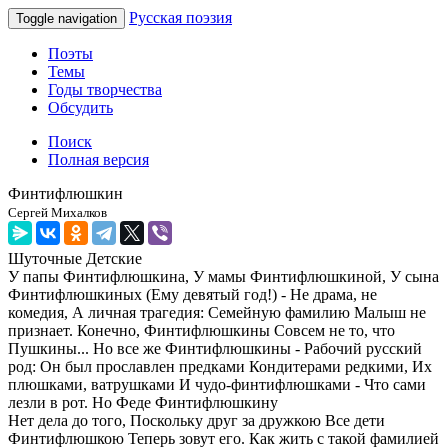
Русская поэзия
Toggle navigation
Поэты
Темы
Годы творчества
Обсудить
Поиск
Полная версия
Финтифлюшкин
Сергей Михалков
Шуточные
Детские
У папы Финтифлюшкина, У мамы Финтифлюшкиной, У сына
Финтифлюшкиных (Ему девятый год!) - Не драма, не
комедия, А личная трагедия: Семейную фамилию Малыш не
признает. Конечно, Финтифлюшкины Совсем не то, что
Пушкины... Но все же Финтифлюшкины - Рабочий русский
род: Он был прославлен предками Кондитерами редкими, Их
плюшками, ватрушками И чудо-финтифлюшками - Что сами
лезли в рот. Но Феде Финтифлюшкину
Нет дела до того, Поскольку друг за дружкою Все дети
Финтифлюшкою Теперь зовут его. Как жить с такой фамилией