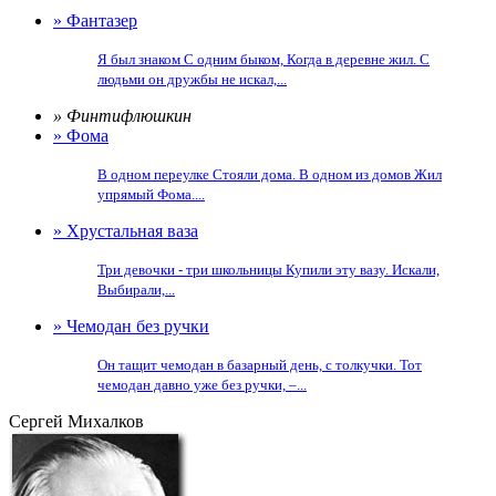
» Фантазер
Я был знаком С одним быком, Когда в деревне жил. С
людьми он дружбы не искал,...
» Финтифлюшкин
» Фома
В одном переулке Стояли дома. В одном из домов Жил
упрямый Фома....
» Хрустальная ваза
Три девочки - три школьницы Купили эту вазу. Искали,
Выбирали,...
» Чемодан без ручки
Он тащит чемодан в базарный день, с толкучки. Тот
чемодан давно уже без ручки, –...
Сергей Михалков