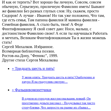
И как ее терпеть? Вот хорошо бы личную, Совсем, совсем
обычную, Серьезную, приличную Фамилию иметь! Бывают
же фамилии Без разных глупых слов: Ну, скажем, просто
Сидоров! А лучше - Иванов! Но так уже положено, Что там,
где есть семья, Там папина фамилия И мамина фамилия -
Семейная фамилия, А стало быть, твоя! А Феде
Финтифлюшкину Я свой совет даю: Носи, малыш, с
достоинством Фамилию свою! А если ты научишься Работать
и мечтать, Великим Финтифлюшкиным Ты в жизни можешь
стать!
Сергей Михалков. Избранное.
Всемирная библиотека поэзии.
Ростов-на-Дону, "Феникс", 1999.
Другие стихи Сергея Михалкова
» Тридцать шесть и пять!
У меня опять: Тридцать шесть и пять! Озабоченно и
хмуро Я на градусник смотрю:...
» Фальшивомонетчики
В одном из городов жил рисовальщик ловкий, Он
преотменно деньги рисовал – Подделывал так чисто
сторублевки, Что запросто на рынке их сбывал....