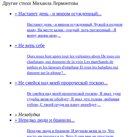
Другие стихи Михаила Лермонтова
» Настанет день - и миром осужденный...
Настанет день - и миром осужденный, Чужой в родном
краю, На месте казни - гордый, хоть презренный - Я
кончу жизнь мою;...
» Не верь себе
Ques nous font apres tout les vulgaires abois De tous ces
charlatans, qui donnent de la voix Les marchands de
pathos et les faiseurs d'emphase Et tous les baladins qui
dansent sur la phrase?...
» Не смейся над моей пророческой тоскою...
Не смейся над моей пророческой тоскою; Я знал: удар
судьбы меня не обойдет; Я знал, что голова, любимая
тобою, С твоей груди на плаху перейдет;...
» Незабудка
» Нередко люди и бранили...
Нередко люди и бранили, И мучили меня за то, Что
часто им прощал я то, Чего б они мне не простили....