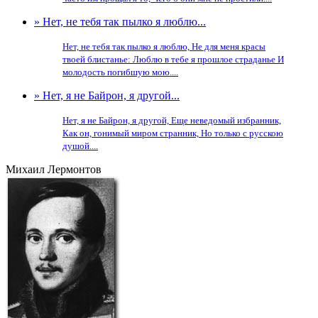
» Нет, не тебя так пылко я люблю...
Нет, не тебя так пылко я люблю, Не для меня красы
твоей блистанье: Люблю в тебе я прошлое страданье И
молодость погибшую мою....
» Нет, я не Байрон, я другой...
Нет, я не Байрон, я другой, Еще неведомый избранник,
Как он, гонимый миром странник, Но только с русскою
душой....
Михаил Лермонтов