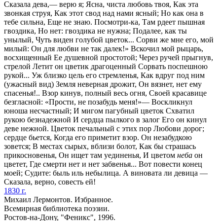
Сказала дева,— верю я; Ясна, чиста любовь твоя, Как эта
звонкая струя, Как этот свод над нами ясный; Но как она в
тебе сильна, Еще не знаю. Посмотри-ка, Там рдеет пышная
гвоздика, Но нет: гвоздика не нужна; Подалее, как ты
унылый, Чуть виден голубой цветок... Сорви же мне его, мой
милый: Он для любви не так далек!» Вскочил мой рыцарь,
восхищенный Ее душевной простотой; Через ручей прыгнув,
стрелой Летит он цветик драгоценный Сорвать поспешною
рукой... Уж близко цель его стремленья, Как вдруг под ним
(ужасный вид) Земля неверная дрожит, Он вязнет, нет ему
спасенья!.. Взор кинув, полный весь огня, Своей красавице
безгласной: «Прости, не позабудь меня!»— Воскликнул
юноша несчастный; И мигом пагубный цветок Схватил
рукою безнадежной И сердца пылкого в залог Его он кинул
деве нежной. Цветок печальный с этих пор Любови дорог;
сердце бьется, Когда его приметит взор. Он незабудкою
зовется; В местах сырых, вблизи болот, Как бы страшась
прикосновенья, Он ищет там уединенья, И цветом
неба
он
цветет, Где смерти нет и нет забвенья... Вот повести конец
моей; Судите: быль иль небылица. А виновата ли девица —
Сказала, верно, совесть ей!
1830 г.
Михаил Лермонтов. Избранное.
Всемирная библиотека поэзии.
Ростов-на-Дону, "Феникс", 1996.