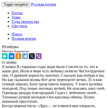
Русская поэзия
Toggle navigation
Поэты
Темы
Годы творчества
Обсудить
Поиск
Полная версия
Незабудка
Михаил Лермонтов
О любви
(Сказка)
В старинны годы люди были Совсем не то, что в
наши дни; (Коль в мире есть любовь) любили Чистосердечнее
они. О древней верности, конечно, Слыхали как-нибудь и вы,
Но как сказания молвы Всё дело перепортят вечно, То я вам
точный образец Хочу представить наконец. У влаги ручейка
холодной, Под тенью липовых ветвей, Не опасаясь злых очей,
Однажды рыцарь благородный Сидел с любезною своей...
Тихонько ручкой молодою Она красавца обняла. Полна
невинной простотою,
Беседа мирная текла. «Друг,— не клянися мне напрасно,