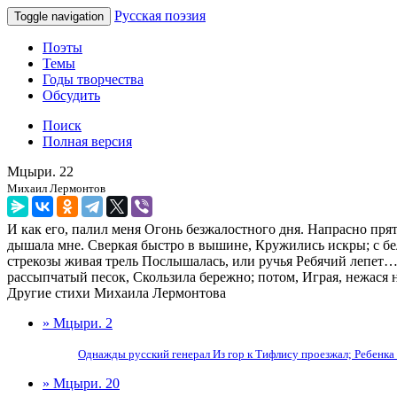
Русская поэзия
Toggle navigation
Поэты
Темы
Годы творчества
Обсудить
Поиск
Полная версия
Мцыри. 22
Михаил Лермонтов
И как его, палил меня Огонь безжалостного дня. Напрасно пря
дышала мне. Сверкая быстро в вышине, Кружились искры; с бе
стрекозы живая трель Послышалась, или ручья Ребячий лепет…
рассыпчатый песок, Скользила бережно; потом, Играя, нежася 
Другие стихи Михаила Лермонтова
» Мцыри. 2
Однажды русский генерал Из гор к Тифлису проезжал; Ребенка пл
» Мцыри. 20