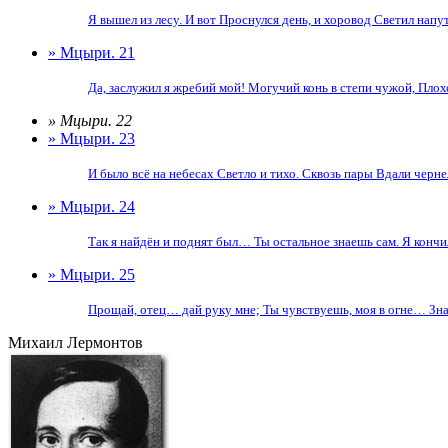
Я вышел из лесу. И вот Проснулся день, и хоровод Светил напут
» Мцыри. 21
Да, заслужил я жребий мой! Могучий конь в степи чужой, Плохо
» Мцыри. 22
» Мцыри. 23
И было всё на небесах Светло и тихо. Сквозь пары Вдали черне
» Мцыри. 24
Так я найдëн и поднят был… Ты остальное знаешь сам. Я кончил.
» Мцыри. 25
Прощай, отец… дай руку мне; Ты чувствуешь, моя в огне… Знай,
Михаил Лермонтов