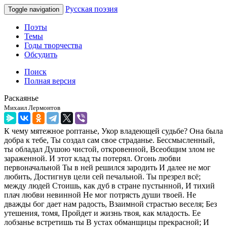
Русская поэзия
Toggle navigation
Поэты
Темы
Годы творчества
Обсудить
Поиск
Полная версия
Раскаянье
Михаил Лермонтов
К чему мятежное роптанье, Укор владеющей судьбе? Она была
добра к тебе, Ты создал сам свое страданье. Бессмысленный,
ты обладал Душою чистой, откровенной, Всеобщим злом не
зараженной. И этот клад ты потерял. Огонь любви
первоначальной Ты в ней решился зародить И далее не мог
любить, Достигнув цели сей печальной. Ты презрел всё;
между людей Стоишь, как дуб в стране пустынной, И тихий
плач любви невинной Не мог потрясть души твоей. Не
дважды бог дает нам радость, Взаимной страстью веселя; Без
утешения, томя, Пройдет и жизнь твоя, как младость. Ее
лобзанье встретишь ты В устах обманщицы прекрасной; И