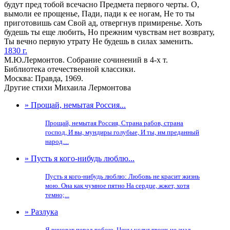
будут пред тобой всечасно Предмета первого черты. О,
вымоли ее прощенье, Пади, пади к ее ногам, Не то ты
приготовишь сам Свой ад, отвергнув примиренье. Хоть
будешь ты еще любить, Но прежним чувствам нет возврату,
Ты вечно первую утрату Не будешь в силах заменить.
1830 г.
М.Ю.Лермонтов. Собрание сочинений в 4-х т.
Библиотека отечественной классики.
Москва: Правда, 1969.
Другие стихи Михаила Лермонтова
» Прощай, немытая Россия...
Прощай, немытая Россия, Страна рабов, страна
господ, И вы, мундиры голубые, И ты, им преданный
народ....
» Пусть я кого-нибудь люблю...
Пусть я кого-нибудь люблю: Любовь не красит жизнь
мою. Она как чумное пятно На сердце, жжет, хотя
темно;...
» Разлука
Я виноват перед тобою, Цены услуг твоих не знал.