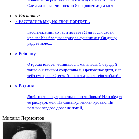
Слезами горькими, тоскою Я о прощеньи умолял,...
» Раскаянье
» Расстались мы, но твой портрет...
Расстались мы, но твой портрет Я на груди своей
храню: Как бледный призрак лучших лет, Он душу
радует мою....
» Ребенку
О грезах юности томим воспоминаньем, С отрадой
тайною и тайным содроганьем, Прекрасное дитя, я на
тебя смотрю... О, если б знало ты, как я тебя люблю!...
» Родина
Люблю отчизну я, но странною любовью! Не победит
ее рассудок мой. Ни слава, купленная кровью, Ни
полный гордого доверия покой,...
Михаил Лермонтов