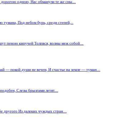
орогою одною, Нас обманули те же сны....
 тумана, Под небом бурь, среди степей,...
щут пеною кипучей Толпяся, волны меж собой....
ай — покой души не вечен, И счастье на земле — туман....
подобен, Слезы брызгами летят....
е другого Из далеких чуждых стран....