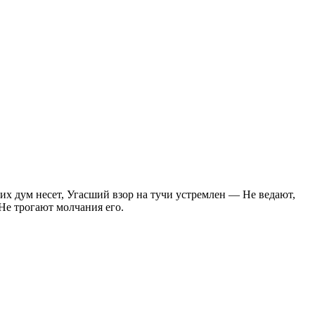
ких дум несет, Угасший взор на тучи устремлен — Не ведают,
 Не трогают молчания его.