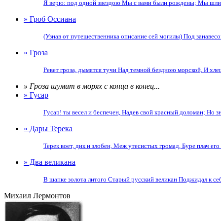
Я верю: под одной звездою Мы с вами были рождены; Мы шли д
» Гроб Оссиана
(Узнав от путешественника описание сей могилы) Под занавесою
» Гроза
Ревет гроза, дымятся тучи Над темной бездною морской, И хле
» Гроза шумит в морях с конца в конец...
» Гусар
Гусар! ты весел и беспечен, Надев свой красный доломан; Но зн
» Дары Терека
Терек воет, дик и злобен, Меж утесистых громад, Буре плач его 
» Два великана
В шапке золота литого Старый русский великан Поджидал к себ
Михаил Лермонтов