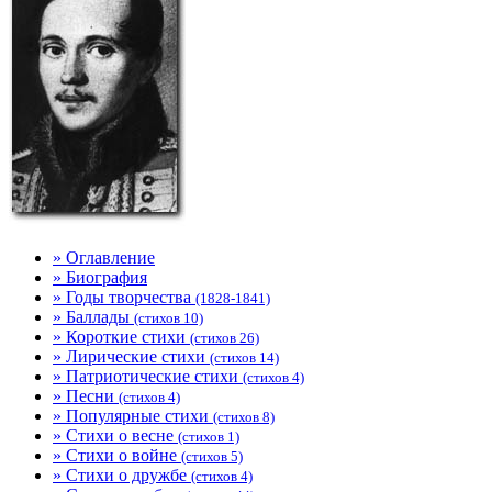
» Оглавление
» Биография
» Годы творчества
(1828-1841)
» Баллады
(стихов 10)
» Короткие стихи
(стихов 26)
» Лирические стихи
(стихов 14)
» Патриотические стихи
(стихов 4)
» Песни
(стихов 4)
» Популярные стихи
(стихов 8)
» Стихи о весне
(стихов 1)
» Стихи о войне
(стихов 5)
» Стихи о дружбе
(стихов 4)