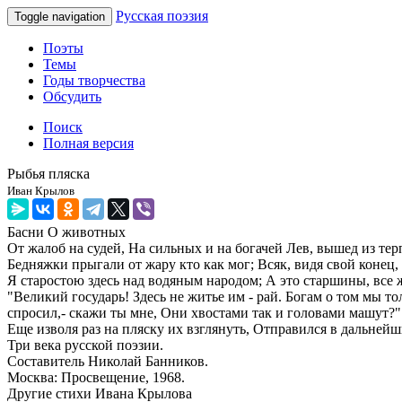
Русская поэзия
Toggle navigation
Поэты
Темы
Годы творчества
Обсудить
Поиск
Полная версия
Рыбья пляска
Иван Крылов
Басни
О животных
От жалоб на судей, На сильных и на богачей Лев, вышед из тер
Бедняжки прыгали от жару кто как мог; Всяк, видя свой конец,
Я старостою здесь над водяным народом; А это старшины, все 
"Великий государь! Здесь не житье им - рай. Богам о том мы т
спросил,- скажи ты мне, Они хвостами так и головами машут?" 
Еще изволя раз на пляску их взглянуть, Отправился в дальнейш
Три века русской поэзии.
Составитель Николай Банников.
Москва: Просвещение, 1968.
Другие стихи Ивана Крылова