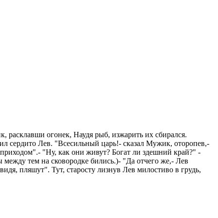
к, расклавши огонек, Наудя рыб, изжарить их сбирался.
сил сердито Лев. "Всесильный царь!- сказал Мужик, оторопев,-
приходом".- "Ну, как они живут? Богат ли здешний край?" -
 между тем на сковородке бились.)- "Да отчего же,- Лев
видя, пляшут". Тут, старосту лизнув Лев милостиво в грудь,