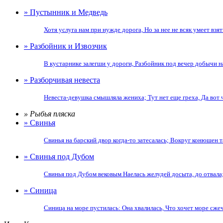
» Пустынник и Медведь
Хотя услуга нам при нужде дорога, Но за нее не всяк умеет взят
» Разбойник и Извозчик
В кустарнике залегши у дороги, Разбойник под вечер добычи на
» Разборчивая невеста
Невеста-девушка смышляла жениха; Тут нет еще греха, Да вот ч
» Рыбья пляска
» Свинья
Свинья на барский двор когда-то затесалась; Вокруг конюшен та
» Свинья под Дубом
Свинья под Дубом вековым Наелась желудей досыта, до отвала; 
» Синица
Синица на море пустилась: Она хвалилась, Что хочет море сжечь.