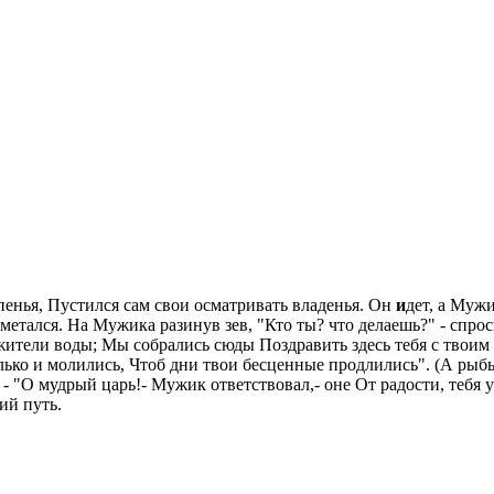
пенья, Пустился сам свои осматривать владенья. Он
и
дет, а Мужи
 метался. На Мужика разинув зев, "Кто ты? что делаешь?" - спро
жители воды; Мы собрались сюды Поздравить здесь тебя с твоим 
олько и молились, Чтоб дни твои бесценные продлились". (А рыбы
- "О мудрый царь!- Мужик ответствовал,- оне От радости, тебя у
ий путь.