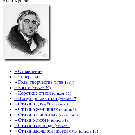
Иван Крылов
» Оглавление
» Биография
» Годы творчества
(1788-1834)
» Басни
(стихов 59)
» Короткие стихи
(стихов 11)
» Популярные стихи
(стихов 17)
» Стихи о дружбе
(стихов 3)
» Стихи о женщинах
(стихов 1)
» Стихи о животных
(стихов 46)
» Стихи о любви
(стихов 1)
» Стихи о природе
(стихов 1)
» Стихи школьной программы
(стихов 13)