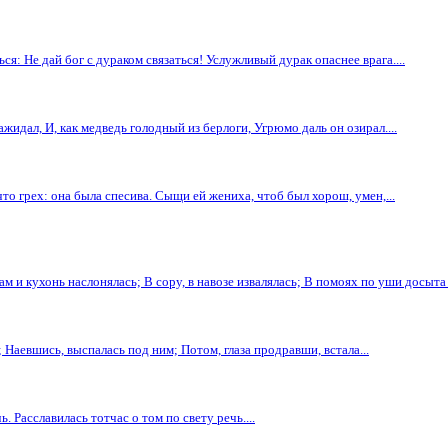
ься: Не дай бог с дураком связаться! Услужливый дурак опаснее врага....
жидал, И, как медведь голодный из берлоги, Угрюмо даль он озирал....
то грех: она была спесива. Сыщи ей жениха, чтоб был хорош, умен,...
м и кухонь наслонялась; В сору, в навозе извалялась; В помоях по уши досыта 
Наевшись, выспалась под ним; Потом, глаза продравши, встала...
 Расславилась тотчас о том по свету речь....