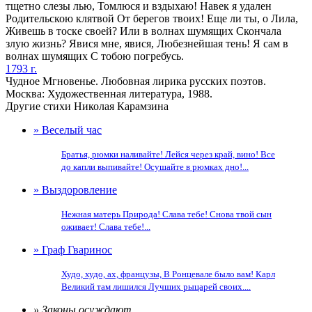
тщетно слезы лью, Томлюся и вздыхаю! Навек я удален
Родительскою клятвой От берегов твоих! Еще ли ты, о Лила,
Живешь в тоске своей? Или в волнах шумящих Скончала
злую жизнь? Явися мне, явися, Любезнейшая тень! Я сам в
волнах шумящих С тобою погребусь.
1793 г.
Чудное Мгновенье. Любовная лирика русских поэтов.
Москва: Художественная литература, 1988.
Другие стихи Николая Карамзина
» Веселый час
Братья, рюмки наливайте! Лейся через край, вино! Все
до капли выпивайте! Осушайте в рюмках дно!...
» Выздоровление
Нежная матерь Природа! Слава тебе! Снова твой сын
оживает! Слава тебе!...
» Граф Гваринос
Худо, худо, ах, французы, В Ронцевале было вам! Карл
Великий там лишился Лучших рыцарей своих....
» Законы осуждают...