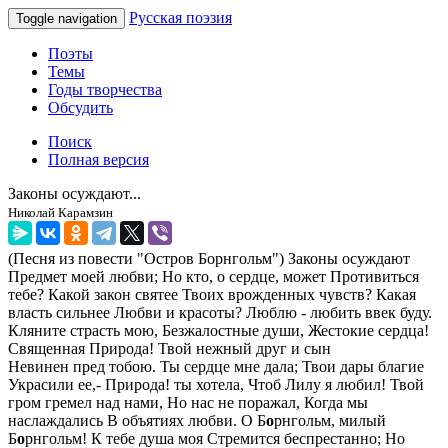
Русская поэзия
Toggle navigation
Поэты
Темы
Годы творчества
Обсудить
Поиск
Полная версия
Законы осуждают...
Николай Карамзин
(Песня из повести "Остров Борнгольм") Законы осуждают
Предмет моей любви; Но кто, о сердце, может Противиться
тебе? Какой закон святее Твоих врожденных чувств? Какая
власть сильнее Любви и красоты? Люблю - любить ввек буду.
Кляните страсть мою, Безжалостные души, Жестокие сердца!
Священная Природа! Твой нежный друг и сын
Невинен пред тобою. Ты сердце мне дала; Твои дары благие
Украсили ее,- Природа! ты хотела, Чтоб Лилу я любил! Твой
гром гремел над нами, Но нас не поражал, Когда мы
наслаждались В объятиях любви. О Б
о
рнгольм, милый
Б
о
рнгольм! К тебе душа моя Стремится беспрестанно; Но