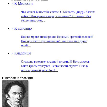
» К Милости
Что может быть тебя святее, О Милость, дщерь благих
небес? Что краше в мире, что милее? Кто может без
сердечных слез,...
» К соловью
Пой во мраке тихой рощи, Нежный, кроткий соловей!
Пой при свете лунной нощи! Глас твой мил душе
моей....
» Кладбище
Страшно в могиле, хладной и темной! Ветры здесь
воют, гробы трясутся, Белые кости стучат. Тихо в
могиле, мягкой, покойной....
Николай Карамзин