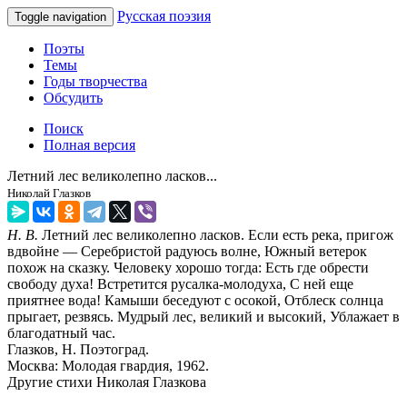
Русская поэзия
Toggle navigation
Поэты
Темы
Годы творчества
Обсудить
Поиск
Полная версия
Летний лес великолепно ласков...
Николай Глазков
Н. В.
Летний лес великолепно ласков. Если есть река, пригож
вдвойне — Серебристой радуюсь волне, Южный ветерок
похож на сказку. Человеку хорошо тогда: Есть где обрести
свободу духа! Встретится русалка-молодуха, С ней еще
приятнее вода! Камыши беседуют с осокой, Отблеск солнца
прыгает, резвясь. Мудрый лес, великий и высокий, Ублажает в
благодатный час.
Глазков, Н. Поэтоград.
Москва: Молодая гвардия, 1962.
Другие стихи Николая Глазкова