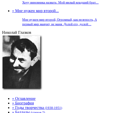
Хочу виновника назвать: Мой милый младший брат....
» Мне нужен мир второй...
Мне нужен мир второй, Огромный, как нелепость, А
первый мир маячит, не маня. Долой его, долой:...
Николай Глазков
» Оглавление
» Биография
» Годы творчества
(1938-1951)
» Баллады
(стихов 2)