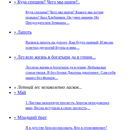
» Куда спешим? Чего мы ищем?..
Куда спешим? Чего мы ищем? Какого мы хотим
пожара? Был Хлебников. Он умер нищим, Но
Председателем Земшара....
» Лапоть
Валялся лапоть на дороге, Как будто пьяный, И месяц
осветил двурогий Бугры и ямы....
» Лез всю жизнь в богатыри да в гении...
Лез всю жизнь в богатыри да в гении, Небывалые
стихи творя. Я без бочки Диогена диогеннее: Сам себя
нашел без фонаря....
» Летний лес великолепно ласков...
» Май
1 Листвы лазоревую прелесть Апрель передоверил
маю, Весна вступила в свою зрелость,...
» Младший брат
Я в детстве бросил рисовать. Кто в этом виноват?