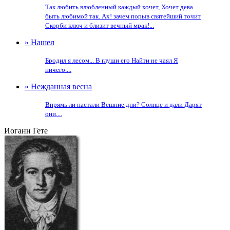
Так любить влюбленный каждый хочет, Хочет дева
быть любимой так. Ах! зачем порыв святейший точит
Скорби ключ и близит вечный мрак!...
» Нашел
Бродил я лесом... В глуши его Найти не чаял Я
ничего....
» Нежданная весна
Впрямь ли настали Вешние дни? Солнце и дали Дарят
они....
Иоганн Гете