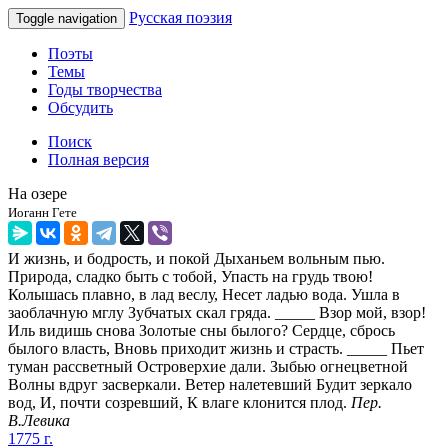
Русская поэзия
Toggle navigation
Поэты
Темы
Годы творчества
Обсудить
Поиск
Полная версия
На озере
Иоганн Гете
И жизнь, и бодрость, и покой Дыханьем вольным пью.
Природа, сладко быть с тобой, Упасть на грудь твою!
Колышась плавно, в лад веслу, Несет ладью вода. Ушла в
заоблачную мглу Зубчатых скал гряда. _____ Взор мой, взор!
Иль видишь снова Золотые сны былого? Сердце, сбрось
былого власть, Вновь приходит жизнь и страсть. _____ Пьет
туман рассветный Островерхие дали. Зыбью огнецветной
Волны вдруг засверкали. Ветер налетевший Будит зеркало
вод, И, почти созревший, К влаге клонится плод.
Пер.
В.Левика
1775 г.