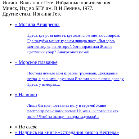
Иоганн Вольфганг Гете. Избранные произведения.
Минск, Изд-во БГУ им. В.И.Ленина, 1977.
Другие стихи Иоганна Гете
» Могила Анакреона
Здесь, где роза цветет, где лозы сплетаются с лавром,
Где голубка манит, где нам цикада поет,- Чья здесь
могила видна, на которой боги взрастили Жизни
цветущий убор? Анакреонов покой....
» Морское плаванье
Постоял немало мой корабль груженый, Дожидаясь
ветра, с давними друзьями Я топил в вине свою досаду
Здесь, у взморья....
» На волю
Лишь бы мне поставить ногу в стремя! Живо
распрощаюсь с вами всеми: На коня - и поминай как
звали! Чтоб за шапку - звезды задевали!...
» На озере
» Надпись на книге «Страдания юного Вертера»